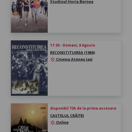
Studioul Horia Bernea
17:30 - Domani, 8 Agosto
RECONSTITUIREA (1968)
Cinema Ateneu Iași
location_on
disponibil 72h de la prima accesare
CASTELUL CRĂIȚEI
Online
location_on