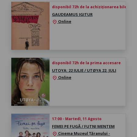
disponibil 72h de la achiziționarea biletului
GAUDEAMUS IGITUR
Online
location_on
disponibil 72h de la prima accesare
UTOYA: 22 IULIE / UTØYA 22. JULI
Online
location_on
17:00 - Martedì, 11 Agosto
FEMEI PE FUGĂ / FUTNI MENTEM
Cinema Muzeul Țăranului -
location_on