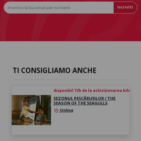
Iscriviti
TI CONSIGLIAMO ANCHE
disponibil 72h de la achiziționarea biletului
SEZONUL PESCĂRUȘILOR / THE
SEASON OF THE SEAGULLS
Online
location_on