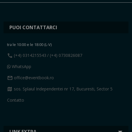
PUOI CONTATTARCI
tra le 10:00 e le 18:00 (L-V)
call
(+4) 0314215543
/ (+4) 0730826087
WhatsApp
mail
office@eventbook.ro
map
sos. Splaiul Independentei nr 17, Bucuresti, Sector 5
Contatto
LINK EXTRA