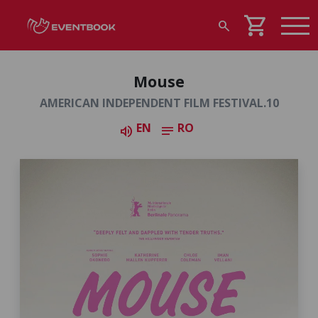
shopping_cart
search
Mouse
AMERICAN INDEPENDENT FILM FESTIVAL.10
EN
RO
volume_up
notes