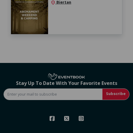
Biertan
location_on
Stay Up To Date With Your Favorite Events
Subscribe