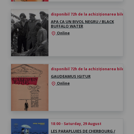
disponibil 72h de la achiziționarea biletului
APA CA UN BIVOL NEGRU / BLACK
BUFFALO WATER
Online
location_on
disponibil 72h de la achiziționarea biletului
GAUDEAMUS IGITUR
Online
location_on
18:00 - Saturday, 29 August
LES PARAPLUIES DE CHERBOURG /