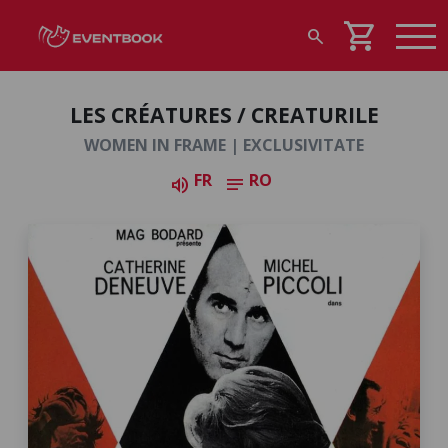
shopping_cart
search
LES CRÉATURES / CREATURILE
WOMEN IN FRAME | EXCLUSIVITATE
FR
RO
volume_up
notes