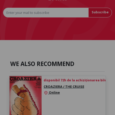
Subscribe
WE ALSO RECOMMEND
disponibil 72h de la achiziționarea biletului
CROAZIERA / THE CRUISE
Online
location_on