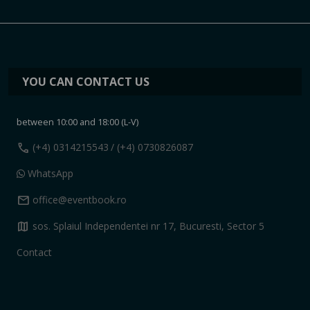
YOU CAN CONTACT US
between 10:00 and 18:00 (L-V)
call
(+4) 0314215543
/ (+4) 0730826087
WhatsApp
mail
office@eventbook.ro
map
sos. Splaiul Independentei nr 17, Bucuresti, Sector 5
Contact