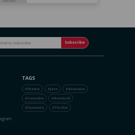
Subscribe
TAGS
#Drama
#Jazz
#Animație
#Comedie
#Aventură
#Fantastic
#Thriller
tagram