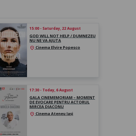
15:00 - Saturday, 22 August
GOD WILL NOT HELP / DUMNEZEU
NU NE VA AJUTA
Cinema Elvire Popesco
location_on
17:30 - Today, 6 August
GALA CINEMEMORIAM – MOMENT
DE EVOCARE PENTRU ACTORUL
MIRCEA DIACONU
Cinema Ateneu Iași
location_on