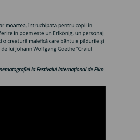
dar moartea, întruchipată pentru copil în
referire în poem este un Erlkönig, un personaj
nd o creatură malefică care bântuie pădurile și
is de lui Johann Wolfgang Goethe “Craiul
inematografiei la Festivalul Internațional de Film