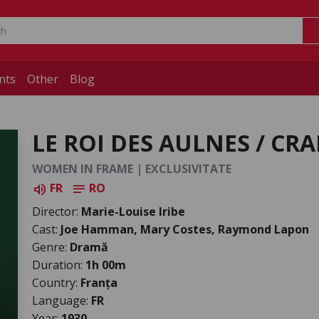
nts
Other
Blog
LE ROI DES AULNES / CRA
WOMEN IN FRAME | EXCLUSIVITATE
FR
RO
volume_up
notes
Director:
Marie-Louise Iribe
Cast:
Joe Hamman, Mary Costes, Raymond Lapon
Genre:
Dramă
Duration:
1h 00m
Country:
Franța
Language:
FR
Year:
1930