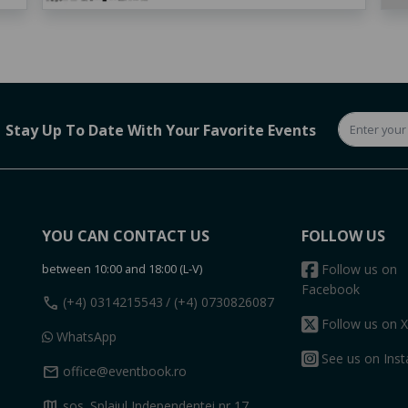
Stay Up To Date With Your Favorite Events
YOU CAN CONTACT US
FOLLOW US
between 10:00 and 18:00 (L-V)
Follow us on
Facebook
call
(+4) 0314215543
/ (+4) 0730826087
Follow us on X
WhatsApp
See us on Ins
mail
office@eventbook.ro
map
sos. Splaiul Independentei nr 17,