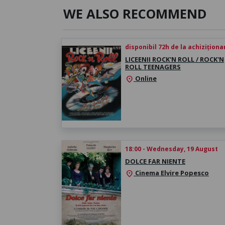
WE ALSO RECOMMEND
disponibil 72h de la achiziționa
LICEENII ROCK'N ROLL / ROCK'N
ROLL TEENAGERS
Online
location_on
18:00 - Wednesday, 19 August
DOLCE FAR NIENTE
Cinema Elvire Popesco
location_on