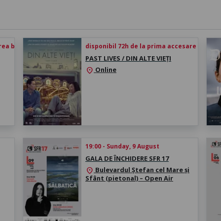
rea biletului
disponibil 72h de la prima accesare
PAST LIVES / DIN ALTE VIEȚI
Online
location_on
19:00 - Sunday, 9 August
GALA DE ÎNCHIDERE SFR 17
Bulevardul Ștefan cel Mare și
location_on
Sfânt (pietonal) – Open Air