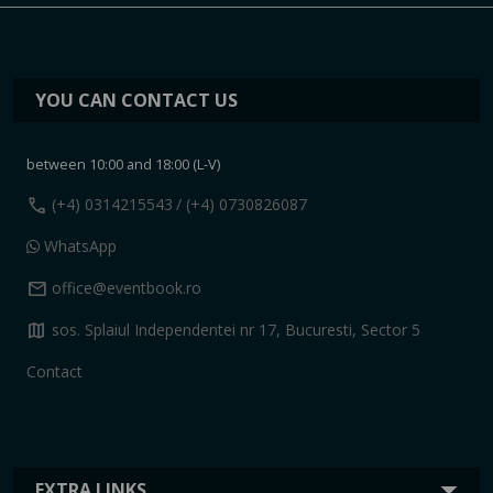
YOU CAN CONTACT US
between 10:00 and 18:00 (L-V)
call
(+4) 0314215543
/ (+4) 0730826087
WhatsApp
mail
office@eventbook.ro
map
sos. Splaiul Independentei nr 17, Bucuresti, Sector 5
Contact
EXTRA LINKS