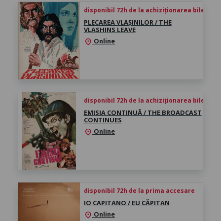
disponibil 72h de la achiziționarea biletului
PLECAREA VLAȘINILOR / THE
VLASHINS LEAVE
Online
location_on
disponibil 72h de la achiziționarea biletului
EMISIA CONTINUĂ / THE BROADCAST
CONTINUES
Online
location_on
disponibil 72h de la prima accesare
IO CAPITANO / EU CĂPITAN
Online
location_on