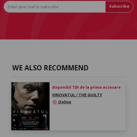
Subscribe
WE ALSO RECOMMEND
disponibil 72h de la prima accesare
VINOVATUL / THE GUILTY
Online
location_on