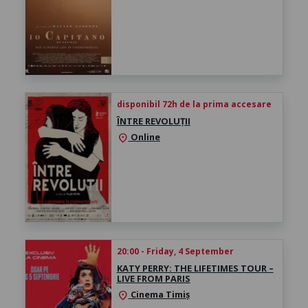
disponibil 72h de la prima accesare
ÎNTRE REVOLUȚII
Online
location_on
20:00 - Friday, 4 September
KATY PERRY: THE LIFETIMES TOUR –
LIVE FROM PARIS
Cinema Timiș
location_on