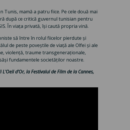
din Tunis, mamă a patru fiice. Pe cele două mai
ră după ce critică guvernul tunisian pentru
S. În viața privată, își caută propria vină.
ste să între în rolul fiicelor pierdute și
ul de peste poveștile de viață ale Olfei și ale
une, violență, traume transgeneraționale,
însăși fundamentele societăților noastre.
L'Oeil d'Or, la Festivalul de Film de la Cannes,