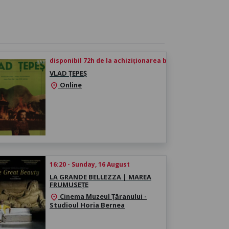
disponibil 72h de la achiziționarea biletului
VLAD ȚEPEȘ
Online
location_on
16:20 - Sunday, 16 August
LA GRANDE BELLEZZA | MAREA
FRUMUSEȚE
Cinema Muzeul Țăranului -
location_on
Studioul Horia Bernea