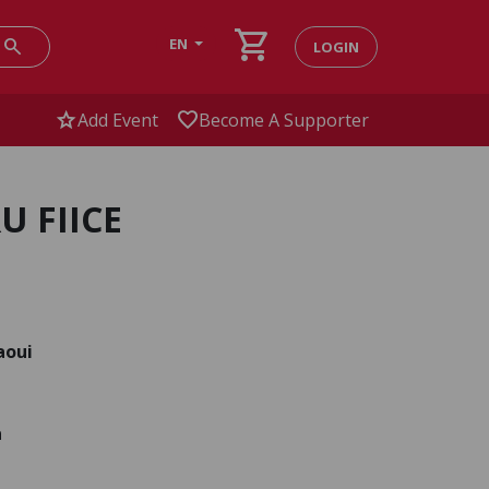
shopping_cart
search
EN
LOGIN
star
favorite
Add Event
Become A Supporter
U FIICE
aoui
a