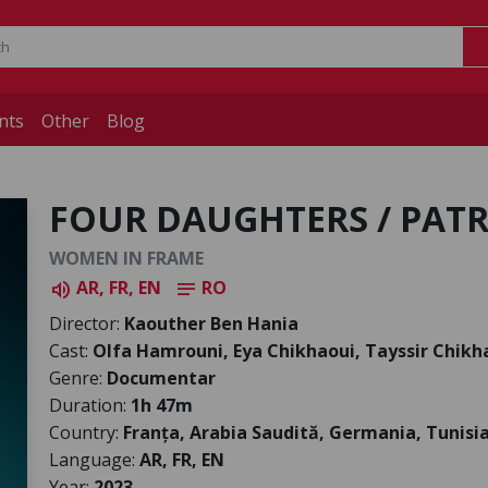
nts
Other
Blog
FOUR DAUGHTERS / PATR
WOMEN IN FRAME
AR, FR, EN
RO
volume_up
notes
Director:
Kaouther Ben Hania
Cast:
Olfa Hamrouni, Eya Chikhaoui, Tayssir Chikh
Genre:
Documentar
Duration:
1h 47m
Country:
Franța, Arabia Saudită, Germania, Tunisi
Language:
AR, FR, EN
Year:
2023