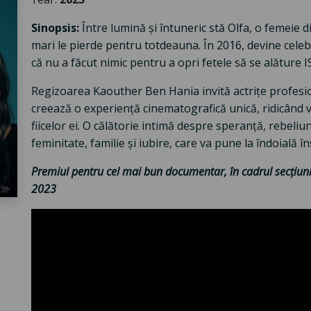
Sinopsis:
Între lumină și întuneric stă Olfa, o femeie 
mari le pierde pentru totdeauna. În 2016, devine celeb
că nu a făcut nimic pentru a opri fetele să se alăture ISI
Regizoarea Kaouther Ben Hania invită actrițe profesioni
creează o experiență cinematografică unică, ridicând văl
fiicelor ei. O călătorie intimă despre speranță, rebeli
feminitate, familie și iubire, care va pune la îndoială 
Premiul pentru cel mai bun documentar, în cadrul secțiunii 
2023