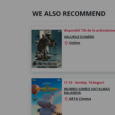
WE ALSO RECOMMEND
disponibil 72h de la achiziționa
VALURILE DUNĂRII
Online
location_on
11:15 - Sunday, 16 August
MUMBO JUMBO HATALMAS
KALANDJA
ARTA Cinema
location_on