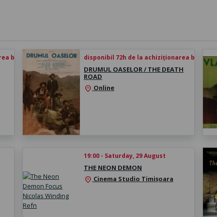
rea biletului
disponibil 72h de la achiziționarea biletului
DRUMUL OASELOR / THE DEATH
ROAD
Online
location_on
19:00 - Saturday, 29 August
THE NEON DEMON
Cinema Studio Timișoara
location_on