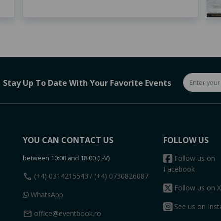
Stay Up To Date With Your Favorite Events
YOU CAN CONTACT US
FOLLOW US
between 10:00 and 18:00 (L-V)
Follow us on
Facebook
call
(+4) 0314215543
/ (+4) 0730826087
Follow us on X
WhatsApp
See us on Ins
mail
office@eventbook.ro