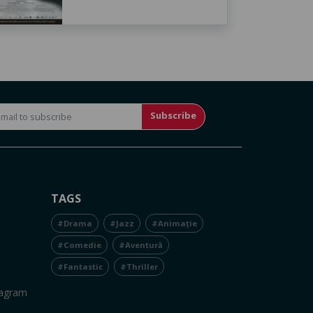
Subscribe
TAGS
#Drama
#Jazz
#Animație
#Comedie
#Aventură
#Fantastic
#Thriller
tagram