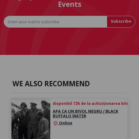
Events
Subscribe
WE ALSO RECOMMEND
disponibil 72h de la achiziționarea biletului
APA CA UN BIVOL NEGRU / BLACK
BUFFALO WATER
Online
location_on