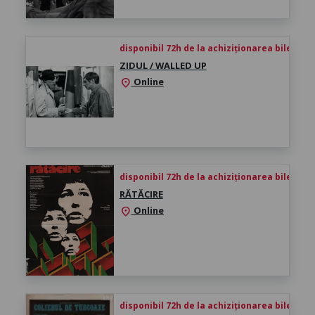
disponibil 72h de la achiziționarea biletului
ZIDUL / WALLED UP
Online
location_on
disponibil 72h de la achiziționarea biletului
RĂTĂCIRE
Online
location_on
disponibil 72h de la achiziționarea biletului