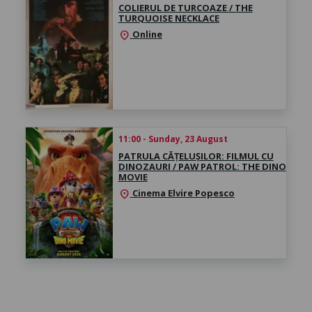
COLIERUL DE TURCOAZE / THE
TURQUOISE NECKLACE
Online
location_on
11:00 - Sunday, 23 August
PATRULA CĂȚELUȘILOR: FILMUL CU
DINOZAURI / PAW PATROL: THE DINO
MOVIE
Cinema Elvire Popesco
location_on