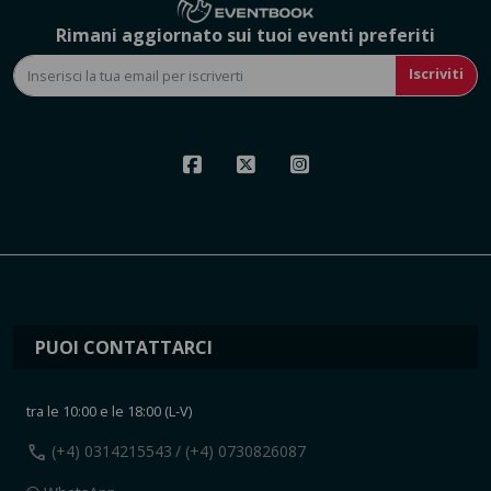
Rimani aggiornato sui tuoi eventi preferiti
Iscriviti
PUOI CONTATTARCI
tra le 10:00 e le 18:00 (L-V)
call
(+4) 0314215543
/ (+4) 0730826087