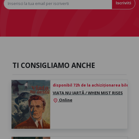
Iscriviti
TI CONSIGLIAMO ANCHE
disponibil 72h de la achiziționarea biletului
VIAȚA NU IARTĂ / WHEN MIST RISES
Online
location_on