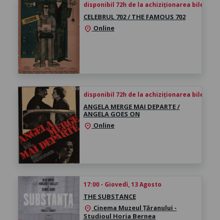
disponibil 72h de la achiziționarea biletului
CELEBRUL 702 / THE FAMOUS 702
Online
location_on
disponibil 72h de la achiziționarea biletului
ANGELA MERGE MAI DEPARTE /
ANGELA GOES ON
Online
location_on
17:00 - Giovedì, 13 Agosto
THE SUBSTANCE
Cinema Muzeul Țăranului -
location_on
Studioul Horia Bernea