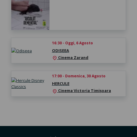
16:30 - Oggi, 6 Agosto
ODISEEA
Cinema Zarand
location_on
17:00 - Domenica, 30 Agosto
HERCULE
Cinema Victoria Timișoara
location_on