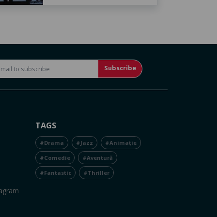
Subscribe
TAGS
#Drama
#Jazz
#Animație
#Comedie
#Aventură
#Fantastic
#Thriller
tagram