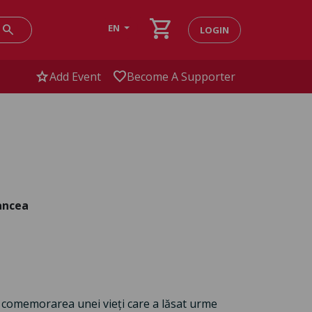
shopping_cart
search
EN
LOGIN
star
favorite
Add Event
Become A Supporter
ancea
e comemorarea unei vieți care a lăsat urme