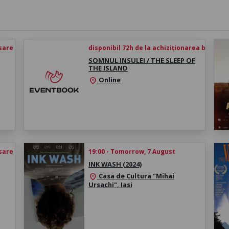
esare
disponibil 72h de la achiziționarea biletului
SOMNUL INSULEI / THE SLEEP OF
THE ISLAND
Online
location_on
esare
19:00 - Tomorrow, 7 August
INK WASH (2024)
Casa de Cultura "Mihai
location_on
Ursachi", Iasi