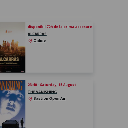
disponibil 72h de la prima accesare
ALCARRAS
Online
location_on
23:40 - Saturday, 15 August
THE VANISHING
Bastion Open Air
location_on