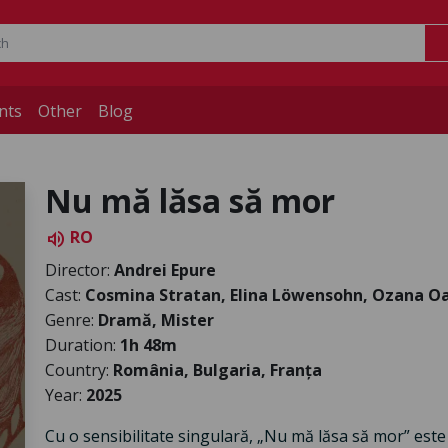
nts
Other
Blog
Nu mă lăsa să mor
RO
volume_up
Director:
Andrei Epure
Cast:
Cosmina Stratan, Elina Löwensohn, Ozana O
Genre:
Dramă, Mister
Duration:
1h 48m
Country:
România, Bulgaria, Franța
Year:
2025
Cu o sensibilitate singulară, „Nu mă lăsa să mor” est