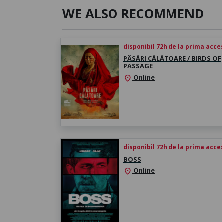
WE ALSO RECOMMEND
disponibil 72h de la prima acc
PĂSĂRI CĂLĂTOARE / BIRDS OF
PASSAGE
Online
location_on
disponibil 72h de la prima acc
BOSS
Online
location_on