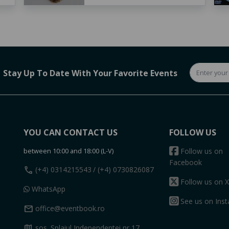
Stay Up To Date With Your Favorite Events
YOU CAN CONTACT US
FOLLOW US
between 10:00 and 18:00 (L-V)
Follow us on
Facebook
call
(+4) 0314215543
/ (+4) 0730826087
Follow us on X
WhatsApp
See us on Ins
mail
office@eventbook.ro
map
sos. Splaiul Independentei nr 17,