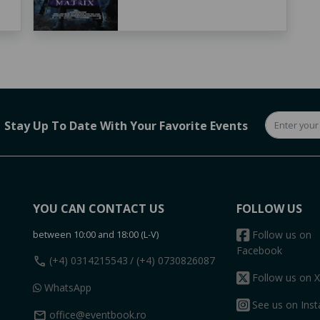
Stay Up To Date With Your Favorite Events
YOU CAN CONTACT US
FOLLOW US
between 10:00 and 18:00 (L-V)
Follow us on
Facebook
call
(+4) 0314215543
/ (+4) 0730826087
Follow us on X
WhatsApp
See us on Ins
mail
office@eventbook.ro