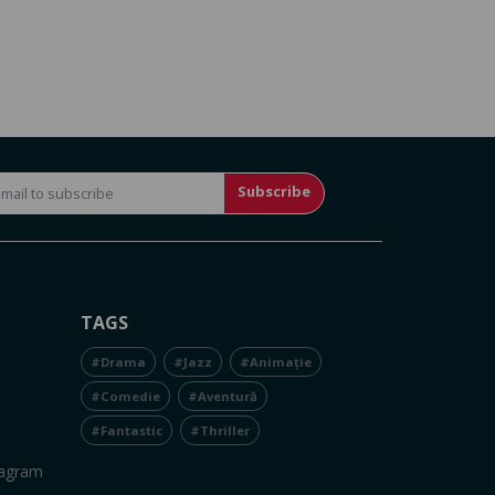
Subscribe
TAGS
#Drama
#Jazz
#Animație
#Comedie
#Aventură
#Fantastic
#Thriller
tagram