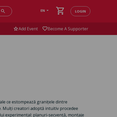
shopping_cart
search
EN
LOGIN
star
favorite
Add Event
Become A Supporter
ale ce estompează granițele dintre
. Mulți creatori adoptă intuitiv procedee
ului experimental: planuri-secvență, montaje