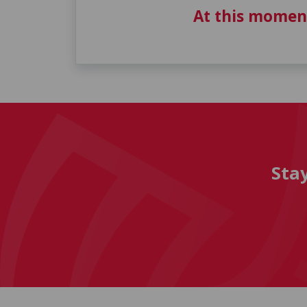
At this momen
Sta