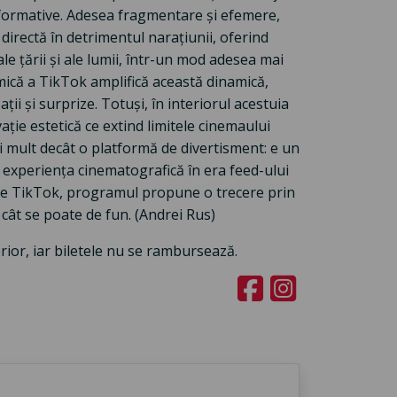
rformative. Adesea fragmentare și efemere,
 directă în detrimentul narațiunii, oferind
 ale țării și ale lumii, într-un mod adesea mai
mică a TikTok amplifică această dinamică,
ii și surprize. Totuși, în interiorul acestuia
ație estetică ce extind limitele cinemaului
 mult decât o platformă de divertisment: e un
m experiența cinematografică în era feed-ului
e pe TikTok, programul propune o trecere prin
 cât se poate de fun. (Andrei Rus)
rior, iar biletele nu se rambursează.