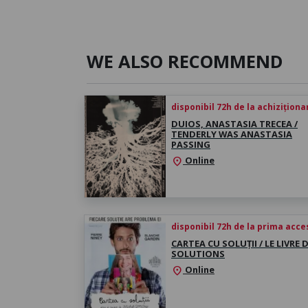
WE ALSO RECOMMEND
disponibil 72h de la achiziționa
DUIOS, ANASTASIA TRECEA /
TENDERLY WAS ANASTASIA
PASSING
Online
location_on
disponibil 72h de la prima acc
CARTEA CU SOLUȚII / LE LIVRE 
SOLUTIONS
Online
location_on