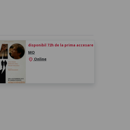
disponibil 72h de la prima accesare
MO
Online
location_on