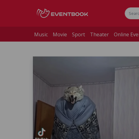
Music
Movie
Sport
Theater
Online Eve