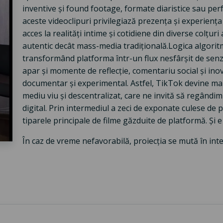
inventive și found footage, formate diaristice sau pe
aceste videoclipuri privilegiază prezența și experiența
acces la realități intime și cotidiene din diverse colțuri
autentic decât mass-media tradițională.Logica algorit
transformând platforma într-un flux nesfârșit de senzaț
apar și momente de reflecție, comentariu social și inov
documentar și experimental. Astfel, TikTok devine mai
mediu viu și descentralizat, care ne invită să regândi
digital. Prin intermediul a zeci de exponate culese d
tiparele principale de filme găzduite de platformă. Și e
În caz de vreme nefavorabilă, proiecția se mută în inte