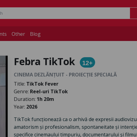
nts
Other
Blog
Febra TikTok
12+
CINEMA DEZLĂNȚUIT - PROIECȚIE SPECIALĂ
Title:
TikTok Fever
Genre:
Reel-uri TikTok
Duration:
1h 20m
Year:
2026
TikTok funcționează ca o arhivă de expresii audiovizu
amatorism și profesionalism, spontaneitate și intenție
specifice cinemaului timpuriu, documentarului și film