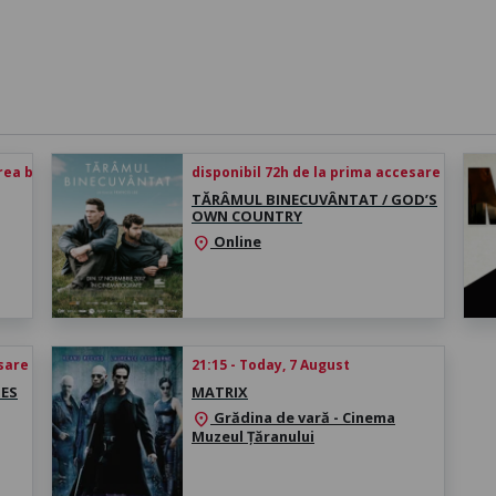
rea biletului
disponibil 72h de la prima accesare
TĂRÂMUL BINECUVÂNTAT / GOD’S
OWN COUNTRY
Online
location_on
esare
21:15 - Today, 7 August
DES
MATRIX
Grădina de vară - Cinema
location_on
Muzeul Țăranului