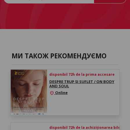
МИ ТАКОЖ РЕКОМЕНДУЄМО
disponibil 72h de la prima accesare
DESPRE TRUP ȘI SUFLET / ON BODY
AND SOUL
Online
location_on
disponibil 72h de la achiziționarea biletului