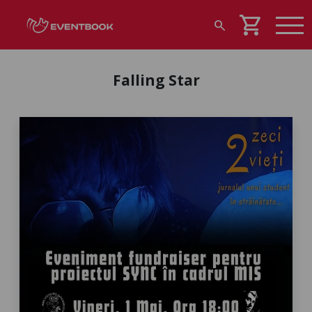
shopping_cart
search
Falling Star