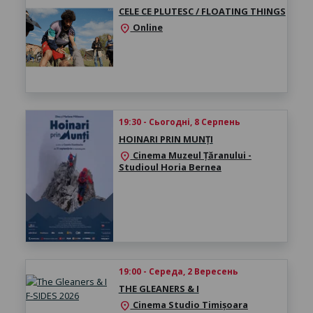
CELE CE PLUTESC / FLOATING THINGS
Online
location_on
19:30 - Сьогодні, 8 Серпень
HOINARI PRIN MUNȚI
Cinema Muzeul Țăranului -
location_on
Studioul Horia Bernea
19:00 - Середа, 2 Вересень
THE GLEANERS & I
Cinema Studio Timișoara
location_on