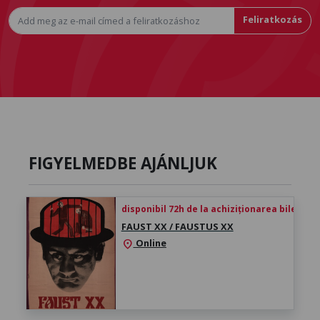
Feliratkozás
FIGYELMEDBE AJÁNLJUK
disponibil 72h de la achiziționarea biletului
FAUST XX / FAUSTUS XX
Online
location_on