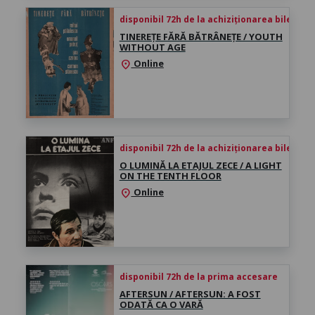
disponibil 72h de la achiziționarea biletului
TINEREȚE FĂRĂ BĂTRÂNEȚE / YOUTH
WITHOUT AGE
Online
location_on
disponibil 72h de la achiziționarea biletului
O LUMINĂ LA ETAJUL ZECE / A LIGHT
ON THE TENTH FLOOR
Online
location_on
disponibil 72h de la prima accesare
AFTERSUN / AFTERSUN: A FOST
ODATĂ CA O VARĂ