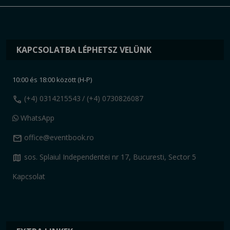
KAPCSOLATBA LÉPHETSZ VELÜNK
10:00 és 18:00 között (H-P)
call
(+4) 0314215543
/ (+4) 0730826087
WhatsApp
mail
office@eventbook.ro
map
sos. Splaiul Independentei nr 17, Bucuresti, Sector 5
Kapcsolat