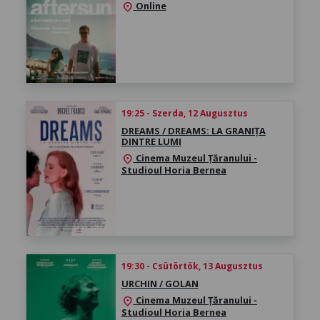
Online
location_on
19:25 - Szerda, 12 Augusztus
DREAMS / DREAMS: LA GRANIȚA
DINTRE LUMI
Cinema Muzeul Țăranului -
location_on
Studioul Horia Bernea
19:30 - Csütörtök, 13 Augusztus
URCHIN / GOLAN
Cinema Muzeul Țăranului -
location_on
Studioul Horia Bernea