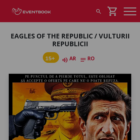
shopping_cart
search
EAGLES OF THE REPUBLIC / VULTURII
REPUBLICII
AR
RO
15+
volume_up
notes