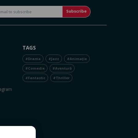
Subscribe
TAGS
#Drama
#Jazz
#Animație
#Comedie
#Aventură
#Fantastic
#Thriller
tagram