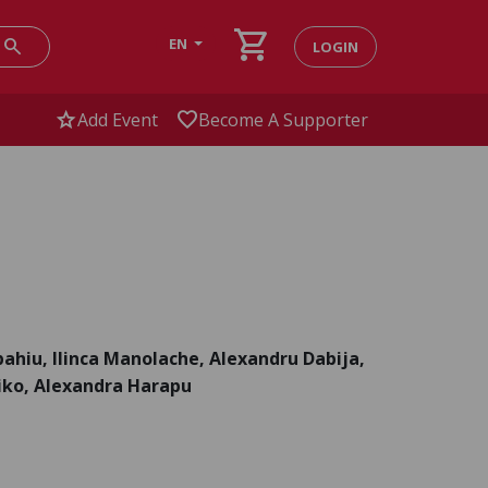
shopping_cart
search
EN
LOGIN
star
favorite
Add Event
Become A Supporter
ahiu, Ilinca Manolache, Alexandru Dabija,
iko, Alexandra Harapu