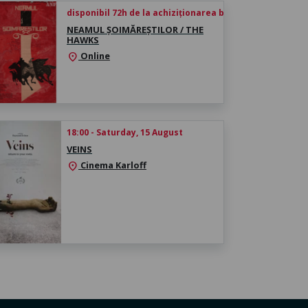
disponibil 72h de la achiziționarea biletului
NEAMUL ȘOIMĂREȘTILOR / THE
HAWKS
Online
location_on
18:00 - Saturday, 15 August
VEINS
Cinema Karloff
location_on