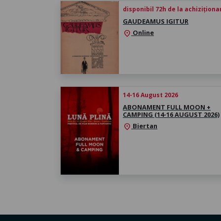
disponibil 72h de la achiziționa
GAUDEAMUS IGITUR
Online
location_on
14-16 August 2026
ABONAMENT FULL MOON +
CAMPING (14-16 AUGUST 2026)
Biertan
location_on