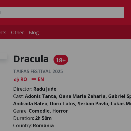
nts
Other
Blog
Dracula
18+
TAIFAS FESTIVAL 2025
RO
EN
volume_up
notes
Director:
Radu Jude
Cast:
Adonis Tanta, Oana Maria Zaharia, Gabriel Sp
Andrada Balea, Doru Taloș, Șerban Pavlu, Lukas M
Genre:
Comedie, Horror
Duration:
2h 50m
Country:
România