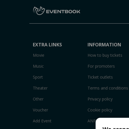
EXTRA LINKS
INFORMATION
Movie
How to buy tickets
Music
For promoters
Sport
Ticket outlets
Theater
Terms and conditions
Other
Privacy policy
Voucher
Cookie policy
Add Event
ANPC