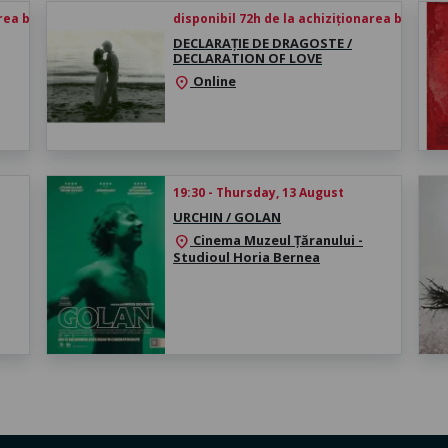
rea biletului
disponibil 72h de la achiziționarea biletului
DECLARAȚIE DE DRAGOSTE /
DECLARATION OF LOVE
Online
location_on
19:30 - Thursday, 13 August
URCHIN / GOLAN
Cinema Muzeul Țăranului -
location_on
Studioul Horia Bernea