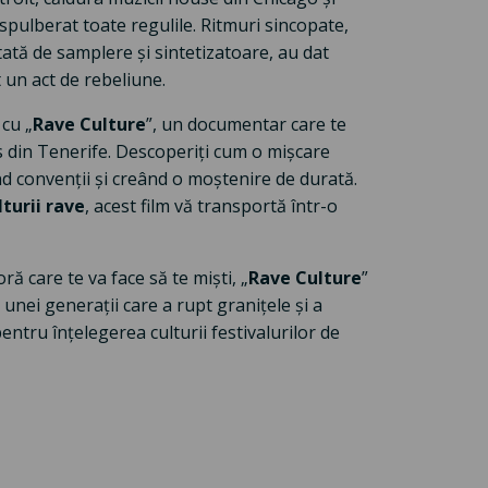
pulberat toate regulile. Ritmuri sincopate,
ntată de samplere și sintetizatoare, au dat
 un act de rebeliune.
 cu „
Rave Culture
”, un documentar care te
s din Tenerife. Descoperiți cum o mișcare
 convenții și creând o moștenire de durată.
lturii rave
, acest film vă transportă într-o
ră care te va face să te miști, „
Rave Culture
”
unei generații care a rupt granițele și a
entru înțelegerea culturii festivalurilor de