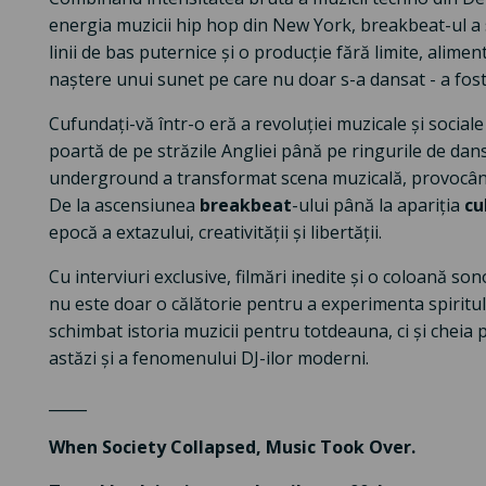
energia muzicii hip hop din New York, breakbeat-ul a s
linii de bas puternice și o producție fără limite, alime
naștere unui sunet pe care nu doar s-a dansat - a fost
Cufundați-vă într-o eră a revoluției muzicale și sociale
poartă de pe străzile Angliei până pe ringurile de dan
underground a transformat scena muzicală, provocând
De la ascensiunea
breakbeat
-ului până la apariția
cu
epocă a extazului, creativității și libertății.
Cu interviuri exclusive, filmări inedite și o coloană sono
nu este doar o călătorie pentru a experimenta spiritul 
schimbat istoria muzicii pentru totdeauna, ci și cheia p
astăzi și a fenomenului DJ-ilor moderni.
_____
When Society Collapsed, Music Took Over.