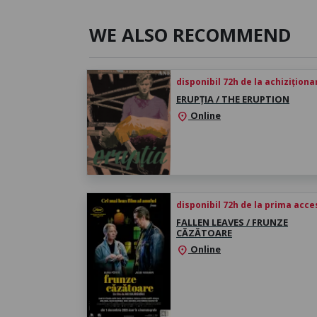
WE ALSO RECOMMEND
disponibil 72h de la achiziționa
ERUPȚIA / THE ERUPTION
Online
location_on
disponibil 72h de la prima acc
FALLEN LEAVES / FRUNZE
CĂZĂTOARE
Online
location_on