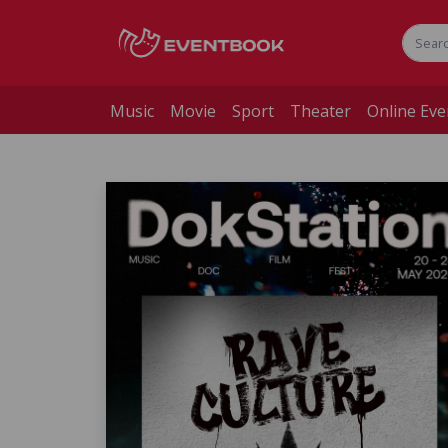
Music
Movie
Sport
Theater
Online Eve