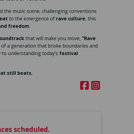
the music scene, challenging conventions
eat
to the emergence of
rave culture
, this
 and freedom
.
oundtrack
that will make you move,
“Rave
it of a generation that broke boundaries and
y to understanding today’s
festival
t still beats.
ces scheduled.