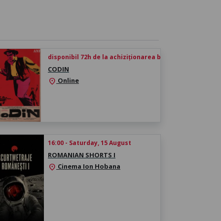
disponibil 72h de la achiziționarea biletului
CODIN
Online
location_on
16:00 - Saturday, 15 August
ROMANIAN SHORTS I
Cinema Ion Hobana
location_on