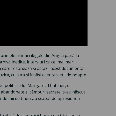
a primele ritmuri ilegale din Anglia până la
hivă inedite, interviuri cu cei mai mari
ă care rezonează și astăzi, acest documentar
ca, cultura și însăși esența vieții de noapte.
de politicile lui Margaret Thatcher, o
ci abandonate și câmpuri secrete, s-au născut
unde mii de tineri au scăpat de opresiunea
roit, căldura muzicii house din Chicago și