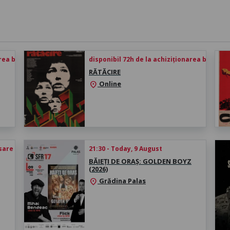
rea biletului
disponibil 72h de la achiziționarea biletului
RĂTĂCIRE
Online
location_on
esare
21:30 - Today, 9 August
BĂIEȚI DE ORAȘ: GOLDEN BOYZ
(2026)
Grădina Palas
location_on