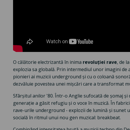
O călătorie electrizantă în inima
revoluției rave
, de l
explozia sa globală. Prin intermediul unor imagini de ar
pionieri ai muzicii underground și cu o coloană sonor
dezvăluie povestea unei mișcări care a transformat muzi
Sfârșitul anilor '80. Într-o Anglie sufocată de șomaj și 
generație a găsit refugiu și o voce în muzică. În fabri
rave-urile underground - explozii de lumină și sunet 
socială în ritmul unui nou gen muzical: breakbeat.
Combinând intensitatea brută a muzicii techno din Det