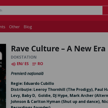
nts
Other
Blog
Rave Culture – A New Era
DOKSTATION
EN/ ES
RO
volume_up
notes
Premieră națională
Regie: Eduardo Cubillo
Distribuție: Leeroy Thornhill (The Prodigy), Paul H
Levy, Baby D, Goldie, DJ Hype, Mark Archer (Alter
Johnson & Carlton Hyman (Shut up and dance), Ni
Recordings founder)