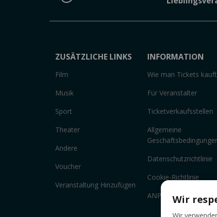
Lieblingsve
ZUSÄTZLICHE LINKS
INFORMATION
Film
Wie man Tickets kauft
Musik
Für Veranstalter
Sport
Ticketverkaufsstellen
Theater
Allgemeine
Geschäftsbedingunge
Andere
Datenschutzrichtlinie
Voucher
Cookie-Richtlinie
Veranstaltung Hinzufügen
ANPC
Wir resp
Wir verwenden 