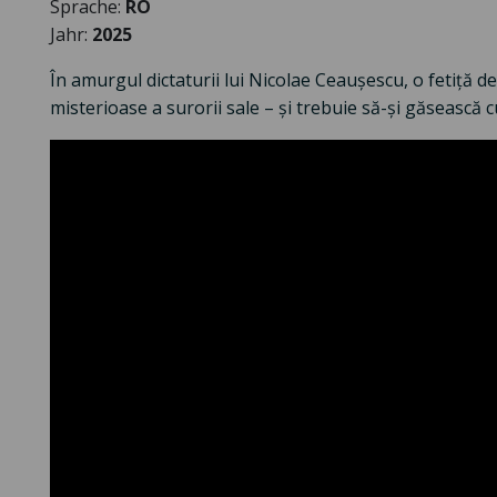
Sprache:
RO
Jahr:
2025
În amurgul dictaturii lui Nicolae Ceaușescu, o fetiță d
misterioase a surorii sale – și trebuie să-și găsească c