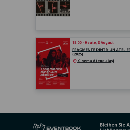
15:00 - Heute, 8 August
FRAGMENTE DINTR-UN ATELIE
(2025)
Cinema Ateneu Iași
location_on
Bleiben Sie 