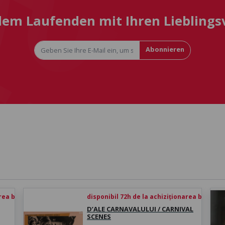
 dem Laufenden mit Ihren Liebling
Abonnieren
rea biletului
disponibil 72h de la achiziționarea biletului
D’ALE CARNAVALULUI / CARNIVAL
SCENES