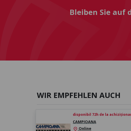
Bleiben Sie auf
WIR EMPFEHLEN AUCH
disponibil 72h de la achiziționa
CAMPIOANA
Online
location_on