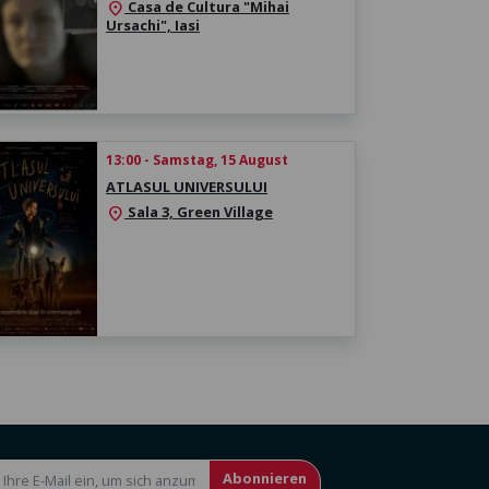
Casa de Cultura "Mihai
location_on
Ursachi", Iasi
13:00 - Samstag, 15 August
ATLASUL UNIVERSULUI
Sala 3, Green Village
location_on
Abonnieren