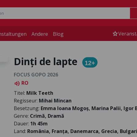
star
Veranst
nstaltungen
Andere
Blog
Dinți de lapte
12+
FOCUS GOPO 2026
RO
volume_up
Titel:
Milk Teeth
Regisseur:
Mihai Mincan
Besetzung:
Emma Ioana Mogoș, Marina Palii, Igor 
Genre:
Crimă, Dramă
Dauer:
1h 45m
Land:
România, Franța, Danemarca, Grecia, Bulgar