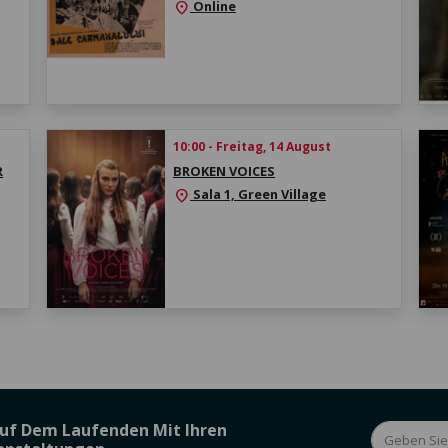
Online
location_on
10:00 - Freitag, 14 August
R
BROKEN VOICES
Sala 1, Green Village
location_on
Auf Dem Laufenden Mit Ihren