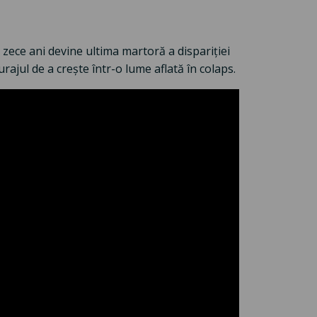
e zece ani devine ultima martoră a dispariției
urajul de a crește într-o lume aflată în colaps.