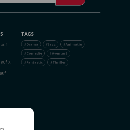
NS
TAGS
 auf
#Drama
#Jazz
#Animație
#Comedie
#Aventură
 auf X
#Fantastic
#Thriller
auf
rb,