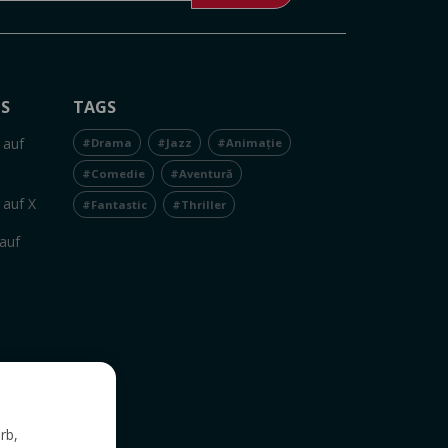
NS
TAGS
 auf
#Drama
#Jazz
#Animație
#Comedie
#Aventură
 auf X
#Fantastic
#Thriller
auf
rb,