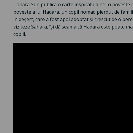
Tânăra Sun publică o carte inspirată dintr-o poveste pe
poveste a lui Hadara, un copil nomad pierdut de familia
în deșert, care a fost apoi adoptat și crescut de o pere
viziteze Sahara, își dă seama că Hadara este poate ma
copiii.