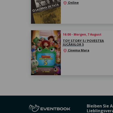
Online
location_on
16:00 - Morgen, 7 August
TOY STORY 5 / POVESTEA
JUCĂRIILOR 5
Cinema Mara
location_on
Bleiben Sie 
Lieblingsve