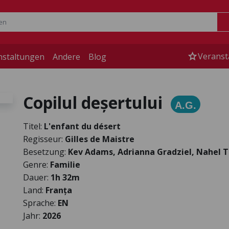
star
Veranst
nstaltungen
Andere
Blog
Copilul deșertului
A.G.
Titel:
L'enfant du désert
Regisseur:
Gilles de Maistre
Besetzung:
Kev Adams, Adrianna Gradziel, Nahel T
Genre:
Familie
Dauer:
1h 32m
Land:
Franța
Sprache:
EN
Jahr:
2026