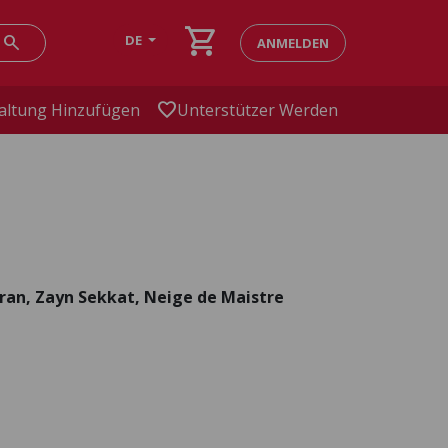
shopping_cart
search
DE
ANMELDEN
favorite
altung Hinzufügen
Unterstützer Werden
ran, Zayn Sekkat, Neige de Maistre