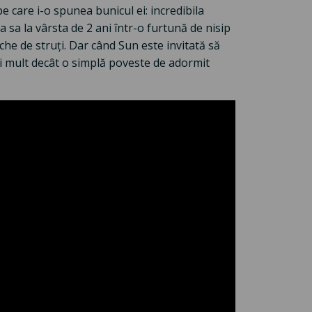
 care i-o spunea bunicul ei: incredibila
 sa la vârsta de 2 ani într-o furtună de nisip
che de struți. Dar când Sun este invitată să
i mult decât o simplă poveste de adormit