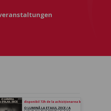
sveranstaltungen
disponibil 72h de la achiziționarea biletului
O LUMINĂ LA ETAJUL ZECE / A