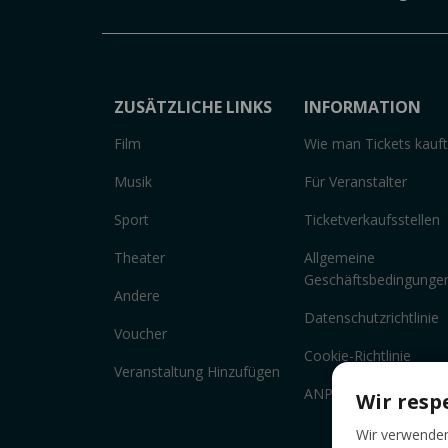
ZUSÄTZLICHE LINKS
INFORMATION
Film
Wie man Tickets kauft
Musik
Für Veranstalter
Sport
Ticketverkaufsstellen
Theater
Allgemeine
Geschäftsbedingunge
Andere
Datenschutzrichtlinie
Voucher
Cookie-Richtlinie
Veranstaltung Hinzufügen
ANPC
Wir resp
Wir verwenden 