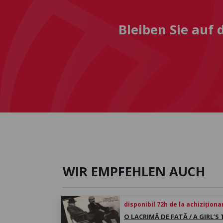
Bleiben Sie auf
WIR EMPFEHLEN AUCH
disponibil 72h de la achiziționa
O LACRIMĂ DE FATĂ / A GIRL’S