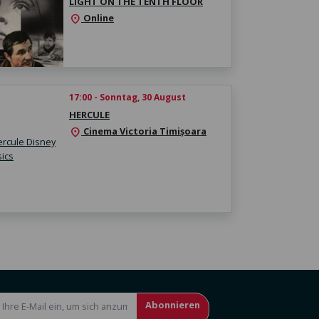
LIGHT ON THE TENTH FLOOR
Online
location_on
17:00 - Sonntag, 30 August
HERCULE
Cinema Victoria Timișoara
location_on
Abonnieren