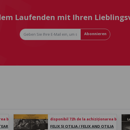
 dem Laufenden mit Ihren Liebling
Abonnieren
rea biletului
disponibil 72h de la achiziționarea biletului
 TEAR
FELIX ȘI OTILIA / FELIX AND OTILIA