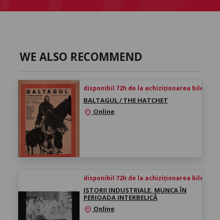
WE ALSO RECOMMEND
disponibil 72h de la achiziționarea biletului
BALTAGUL / THE HATCHET
Online
location_on
disponibil 72h de la achiziționarea biletului
ISTORII INDUSTRIALE. MUNCA ÎN
PERIOADA INTERBELICĂ
Online
location_on