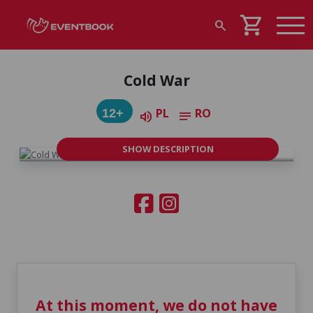
shopping_cart
search
Cold War
PL
RO
12+
volume_up
notes
SHOW DESCRIPTION
At this moment, we do not have