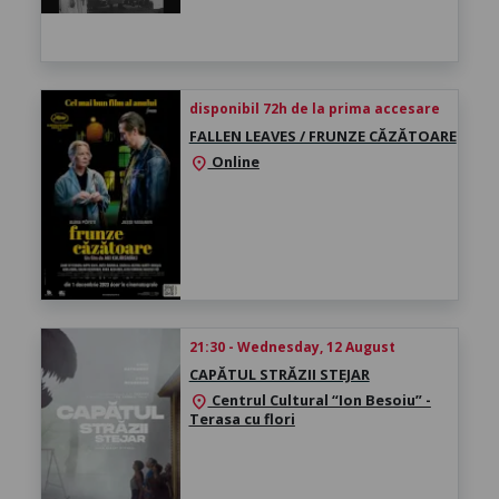
disponibil 72h de la prima accesare
FALLEN LEAVES / FRUNZE CĂZĂTOARE
Online
location_on
21:30 - Wednesday, 12 August
CAPĂTUL STRĂZII STEJAR
Centrul Cultural “Ion Besoiu” -
location_on
Terasa cu flori