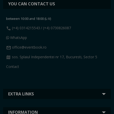
YOU CAN CONTACT US
between 10:00 and 18:00 (L-V)
call
(+4) 0314215543
/ (+4) 0730826087
WhatsApp
mail
office@eventbook.ro
map
sos. Splaiul Independentei nr 17, Bucuresti, Sector 5
Contact
EXTRA LINKS
INFORMATION