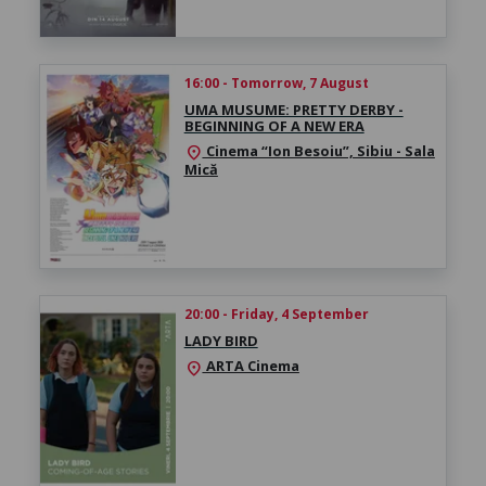
16:00 - Tomorrow, 7 August
UMA MUSUME: PRETTY DERBY -
BEGINNING OF A NEW ERA
Cinema “Ion Besoiu”, Sibiu - Sala
location_on
Mică
20:00 - Friday, 4 September
LADY BIRD
ARTA Cinema
location_on