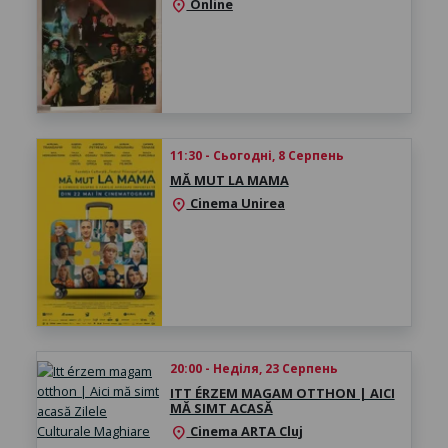
Online
location_on
11:30 - Сьогодні, 8 Серпень
MĂ MUT LA MAMA
Cinema Unirea
location_on
20:00 - Неділя, 23 Серпень
ITT ÉRZEM MAGAM OTTHON | AICI
MĂ SIMT ACASĂ
Cinema ARTA Cluj
location_on