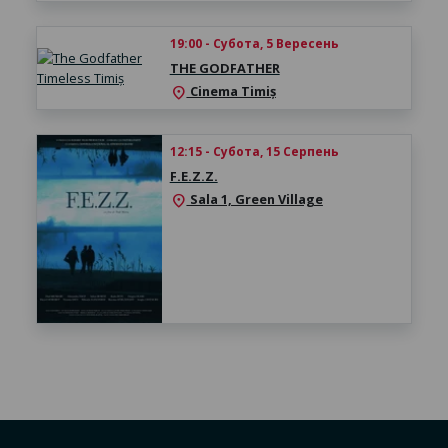
19:00 - Субота, 5 Вересень
THE GODFATHER
Cinema Timiș
location_on
12:15 - Субота, 15 Серпень
F.E.Z.Z.
Sala 1, Green Village
location_on