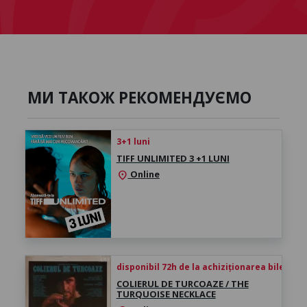
МИ ТАКОЖ РЕКОМЕНДУЄМО
3+1 luni
TIFF UNLIMITED 3 +1 LUNI
Online
location_on
disponibil 72h de la achiziționarea biletului
COLIERUL DE TURCOAZE / THE
TURQUOISE NECKLACE