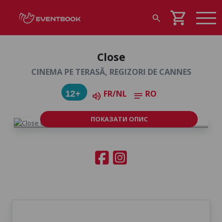
shopping_cart
search
Close
CINEMA PE TERASĂ, REGIZORI DE CANNES
FR/NL
RO
12+
volume_up
notes
ПОКАЗАТИ ОПИС