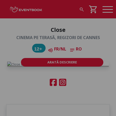
shopping_cart
search
Close
CINEMA PE TERASĂ, REGIZORI DE CANNES
FR/NL
RO
12+
volume_up
notes
ARATĂ DESCRIERE