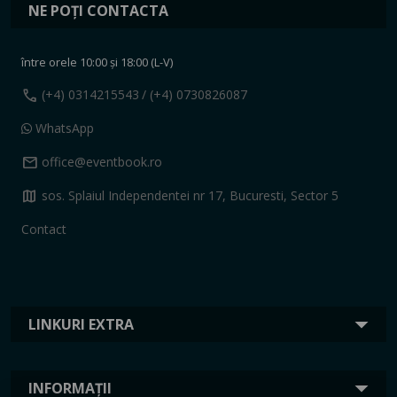
NE POȚI CONTACTA
între orele 10:00 și 18:00 (L-V)
call
(+4) 0314215543
/ (+4) 0730826087
WhatsApp
mail
office@eventbook.ro
map
sos. Splaiul Independentei nr 17, Bucuresti, Sector 5
Contact
LINKURI EXTRA
INFORMAȚII