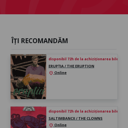
ÎȚI RECOMANDĂM
disponibil 72h de la achiziționarea biletului
ERUPȚIA / THE ERUPTION
Online
location_on
disponibil 72h de la achiziționarea biletului
SALTIMBANCII / THE CLOWNS
Online
location_on