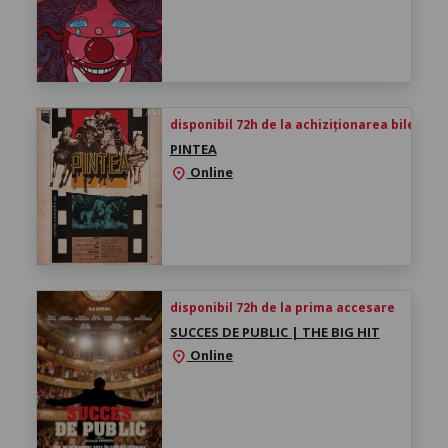
disponibil 72h de la achiziționarea biletului
PINTEA
Online
location_on
disponibil 72h de la prima accesare
SUCCES DE PUBLIC | THE BIG HIT
Online
location_on