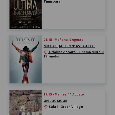
Timișoara
21:15 - Mañana, 9 Agosto
MICHAEL JACKSON: ASTA-I TOT
Grădina de vară - Cinema Muzeul
location_on
Țăranului
17:15 - Martes, 11 Agosto
UN LOC SIGUR
Sala 1, Green Village
location_on