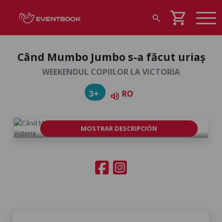
shopping_cart
search
Când Mumbo Jumbo s-a făcut uriaș
WEEKENDUL COPIILOR LA VICTORIA
RO
3+
volume_up
MOSTRAR DESCRIPCIÓN