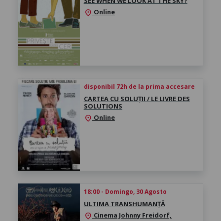
SEE WHEN WE LOOK AT THE SKY?
Online
location_on
disponibil 72h de la prima accesare
CARTEA CU SOLUȚII / LE LIVRE DES
SOLUTIONS
Online
location_on
18:00 - Domingo, 30 Agosto
ULTIMA TRANSHUMANȚĂ
Cinema Johnny Freidorf,
location_on