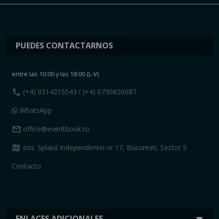
PUEDES CONTACTARNOS
entre las 10:00 y las 18:00 (L-V)
call
(+4) 0314215543
/ (+4) 0730826087
WhatsApp
mail
office@eventbook.ro
map
sos. Splaiul Independentei nr 17, Bucuresti, Sector 5
Contacto
ENLACES ADICIONALES