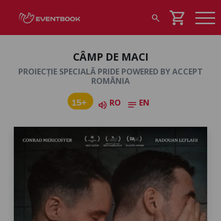
shopping_cart
search
CÂMP DE MACI
PROIECȚIE SPECIALĂ PRIDE POWERED BY ACCEPT
ROMÂNIA
RO
EN
15+
volume_up
notes