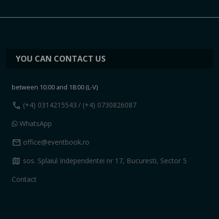
YOU CAN CONTACT US
between 10:00 and 18:00 (L-V)
call
(+4) 0314215543
/ (+4) 0730826087
WhatsApp
mail
office@eventbook.ro
map
sos. Splaiul Independentei nr 17, Bucuresti, Sector 5
Contact