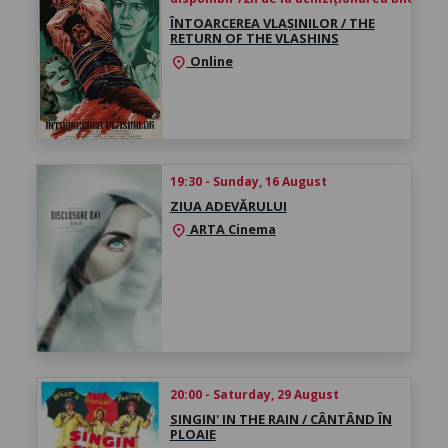
ÎNTOARCEREA VLAȘINILOR / THE
RETURN OF THE VLASHINS
Online
location_on
19:30 - Sunday, 16 August
ZIUA ADEVĂRULUI
ARTA Cinema
location_on
20:00 - Saturday, 29 August
SINGIN' IN THE RAIN / CÂNTÂND ÎN
PLOAIE