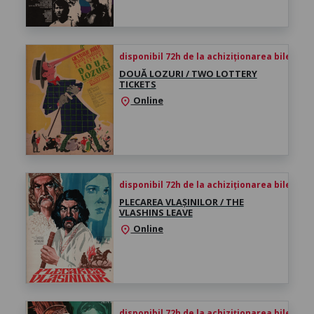
disponibil 72h de la achiziționarea biletului
DOUĂ LOZURI / TWO LOTTERY
TICKETS
Online
location_on
disponibil 72h de la achiziționarea biletului
PLECAREA VLAȘINILOR / THE
VLASHINS LEAVE
Online
location_on
disponibil 72h de la achiziționarea biletului