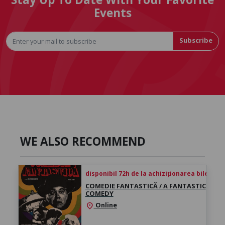
Events
Subscribe
WE ALSO RECOMMEND
disponibil 72h de la achiziționarea biletului
COMEDIE FANTASTICĂ / A FANTASTIC
COMEDY
Online
location_on