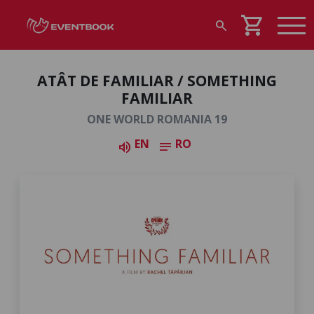
shopping_cart
search
ATÂT DE FAMILIAR / SOMETHING
FAMILIAR
ONE WORLD ROMANIA 19
EN
RO
volume_up
notes