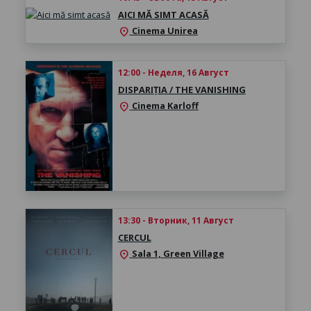
AICI MĂ SIMT ACASĂ
Cinema Unirea
location_on
12:00 - Неделя, 16 Август
DISPARIȚIA / THE VANISHING
Cinema Karloff
location_on
13:30 - Вторник, 11 Август
CERCUL
Sala 1, Green Village
location_on