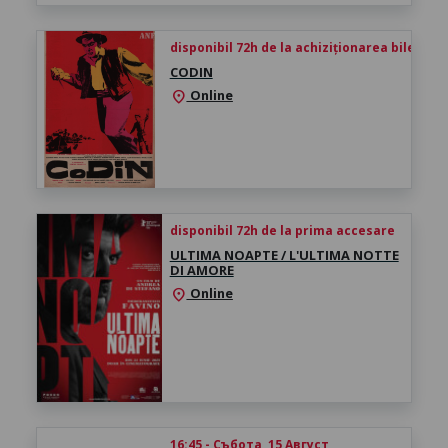
disponibil 72h de la achiziționarea biletului
CODIN
Online
location_on
disponibil 72h de la prima accesare
ULTIMA NOAPTE / L'ULTIMA NOTTE
DI AMORE
Online
location_on
16:45 - Събота, 15 Август