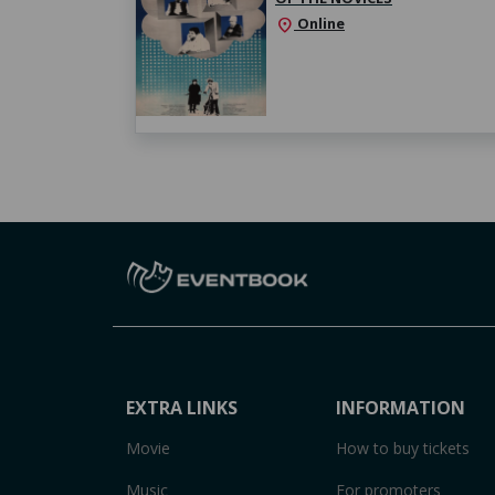
Online
location_on
EXTRA LINKS
INFORMATION
Movie
How to buy tickets
Music
For promoters