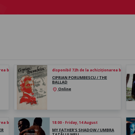
rea biletului
disponibil 72h de la achiziționarea biletului
CIPRIAN PORUMBESCU / THE
BALLAD
Online
location_on
rea biletului
18:00 - Friday, 14 August
ER
MY FATHER'S SHADOW / UMBRA
TATĂLUI MEU