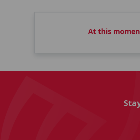
At this momen
Sta