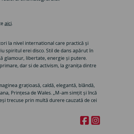
te
aici
.
 la nivel international care practică și
spiritul erei disco. Stil de dans apărut în
ă glamour, libertate, energie și putere.
imare, dar si de activism, la granița dintre
maginea grațioasă, caldă, elegantă, blândă,
ana, Prințesa de Wales. „M-am simțit și încă
deși trecuse prin multă durere cauzată de cei