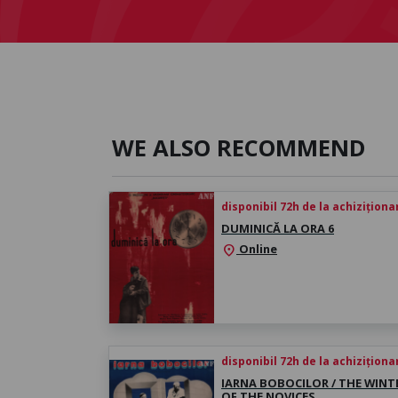
WE ALSO RECOMMEND
disponibil 72h de la achiziționa
DUMINICĂ LA ORA 6
Online
location_on
disponibil 72h de la achiziționa
IARNA BOBOCILOR / THE WINT
OF THE NOVICES