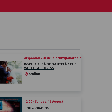
disponibil 72h de la achiziționarea biletului
ROCHIA ALBĂ DE DANTELĂ / THE
WHITE LACE DRESS
Online
location_on
12:00 - Sunday, 16 August
THE VANISHING