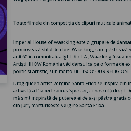
Toate filmele din competiția de clipuri muzicale anima
Imperial House of Waacking este o grupare de dansatori
promovează stilul de dans Waacking, care păstrează viu 
anii 60 în comunitatea lgbt din L.A., Waacking înseamn
Artiștii IHOW România văd dansul ca pe o forma de expr
politic si artistic, sub motto-ul DISCO’ OUR RELIGION.
Drag queen artist Vergine Santa Frida se inspiră din i
activistă a Dianei Frances Spencer, cunoscută drept Di
mă simt inspirată de puterea ei de a-și păstra grația 
din jur”, mărturisește Vergine Santa Frida.