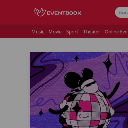
Music
Movie
Sport
Theater
Online Eve