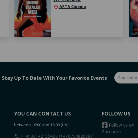
ARTA Cinema
location_on
Stay Up To Date With Your Favorite Events
YOU CAN CONTACT US
FOLLOW US
between 10:00 and 18:00 (L-V)
Follow us on
Facebook
call
(+4) 0314215543
/ (+4) 0730826087