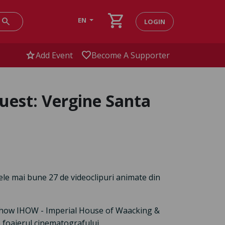
shopping_cart
search
EN
LOGIN
star
favorite
Add Event
Become A Supporter
guest: Vergine Santa
ele mai bune 27 de videoclipuri animate din
n show IHOW - Imperial House of Waacking &
 foaierul cinematografului.