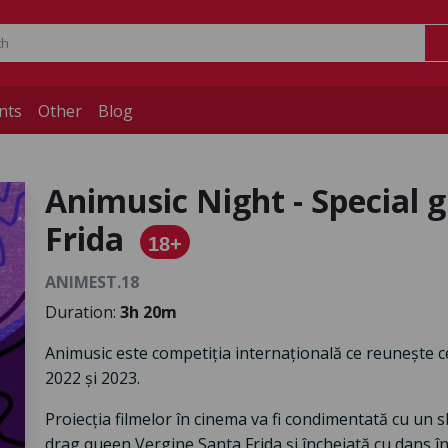
nts
Other
Blog
Animusic Night - Special 
Frida
18+
ANIMEST.18
Duration:
3h 20m
Animusic este competiția internațională ce reunește c
2022 și 2023.
Proiecția filmelor în cinema va fi condimentată cu u
drag queen Vergine Santa Frida și încheiată cu dans în