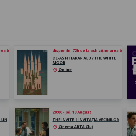
rea biletului
disponibil 72h de la achiziționarea biletului
DE-AȘ FI HARAP ALB / THE WHITE
MOOR
Online
location_on
20:00 - Joi, 13 August
E UN
THE INVITE | INVITAȚIA VECINILOR
Cinema ARTA Cluj
location_on