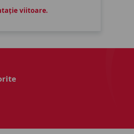
ație viitoare.
orite