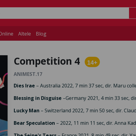
Online
Altele
Blog
Competition 4
14+
ANIMEST.17
Dies Irae
– Australia 2022, 7 min 37 sec, dir. Maru coll
Blessing in Disguise
–
Germany 2021, 4 min 33 sec, di
Lucky Man
– Switzerland 2022, 7 min 50 sec, dir. Clau
Bear Speculation
– 2022, 11 min 11 sec, dir. Anna Ka
The Seine's Tears
– France 2021, 8 min 49 sec, dir. Ya