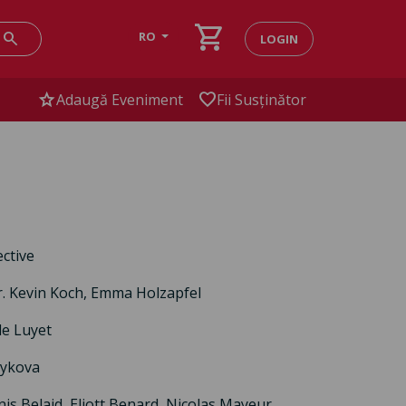
shopping_cart
search
RO
LOGIN
star
favorite
Adaugă Eveniment
Fii Susținător
ective
r. Kevin Koch, Emma Holzapfel
de Luyet
dykova
nis Belaid, Eliott Benard, Nicolas Mayeur,