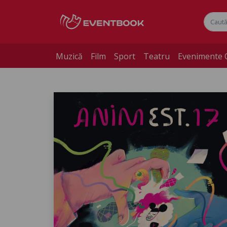
Muzică
Film
Sport
Teatru
Evenimente 