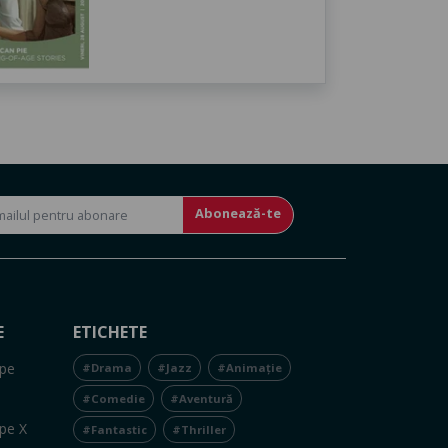
Abonează-te
E
ETICHETE
pe
#Drama
#Jazz
#Animație
#Comedie
#Aventură
pe X
#Fantastic
#Thriller