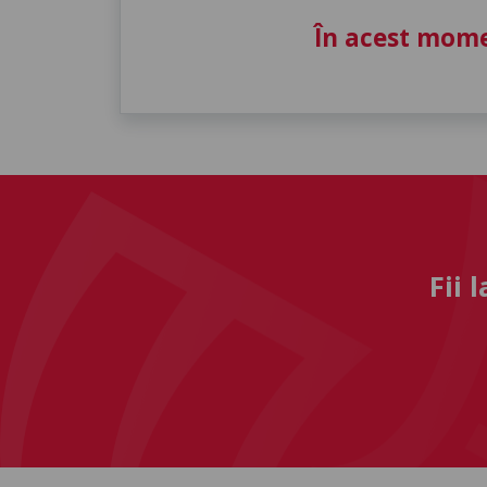
În acest mome
Fii 