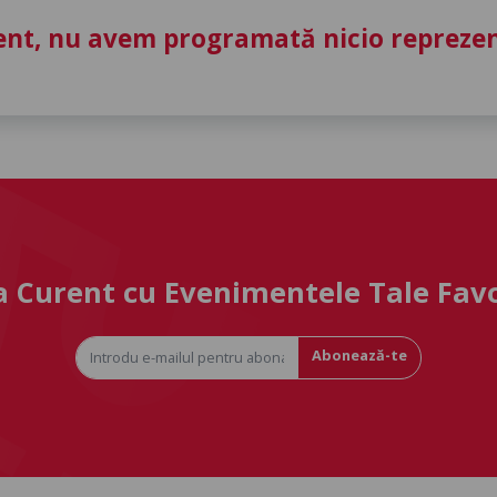
nt, nu avem programată nicio reprezent
la Curent cu Evenimentele Tale Fav
Abonează-te