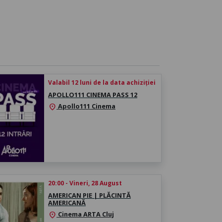
Valabil 12 luni de la data achiziției
APOLLO111 CINEMA PASS 12
Apollo111 Cinema
location_on
20:00 - Vineri, 28 August
AMERICAN PIE | PLĂCINTĂ
AMERICANĂ
Cinema ARTA Cluj
location_on