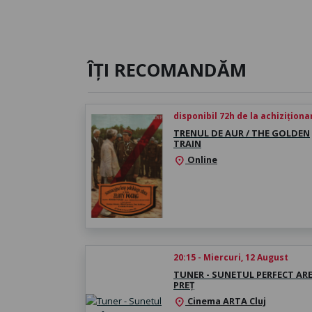
ÎȚI RECOMANDĂM
disponibil 72h de la achiziționa
TRENUL DE AUR / THE GOLDEN
TRAIN
Online
location_on
20:15 - Miercuri, 12 August
TUNER - SUNETUL PERFECT AR
PREȚ
Cinema ARTA Cluj
location_on