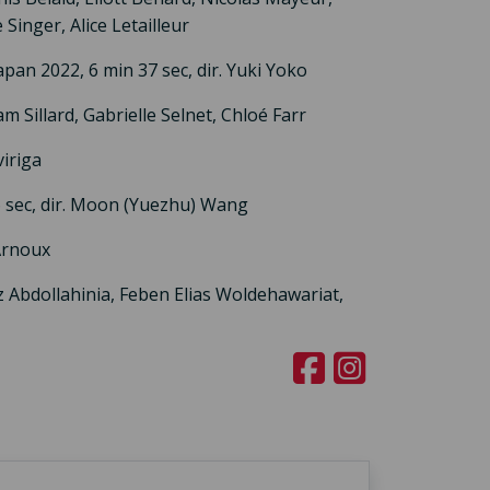
Singer, Alice Letailleur
apan 2022, 6 min 37 sec, dir. Yuki Yoko
m Sillard, Gabrielle Selnet, Chloé Farr
viriga
6 sec, dir. Moon (Yuezhu) Wang
 Arnoux
z Abdollahinia, Feben Elias Woldehawariat,