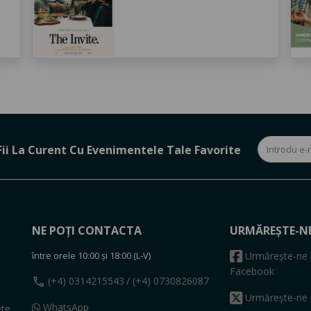
Fii La Curent Cu Evenimentele Tale Favorite
NE POȚI CONTACTA
URMĂREȘTE-N
între orele 10:00 și 18:00 (L-V)
Urmărește-ne 
Facebook
call
(+4) 0314215543
/ (+4) 0730826087
Urmărește-ne 
WhatsApp
ete