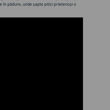
 în pădure, unde șapte pitici prietenoși o