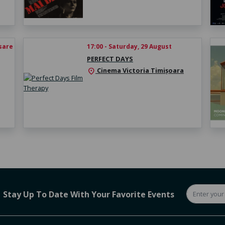
esare
17:00 - Saturday, 29 August
PERFECT DAYS
Cinema Victoria Timișoara
location_on
Stay Up To Date With Your Favorite Events