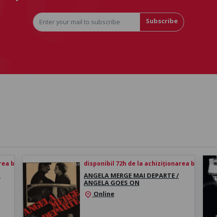
Subscribe
rea biletului
disponibil 72h de la achiziționarea biletului
X
ANGELA MERGE MAI DEPARTE /
ANGELA GOES ON
Online
location_on