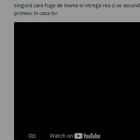
singură care fuge de mama ei vitregă rea și se ascunde
primesc în casa lor.