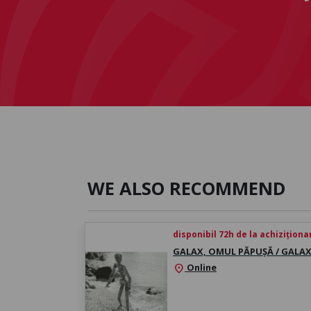
WE ALSO RECOMMEND
disponibil 72h de la achiziționa
GALAX, OMUL PĂPUȘĂ / GALA
Online
location_on