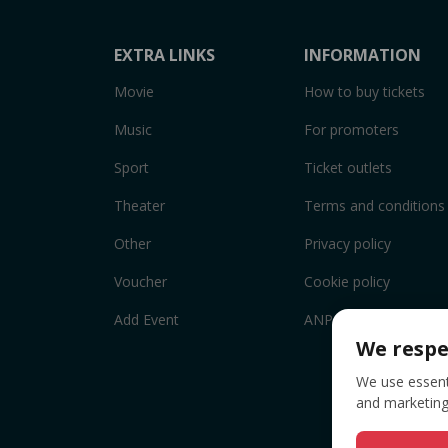
EXTRA LINKS
INFORMATION
Movie
How to buy tickets
Music
For promoters
Sport
Ticket outlets
Theater
Terms and conditions
Other
Privacy policy
Voucher
Cookie policy
Add Event
ANPC
We respe
We use essenti
and marketing