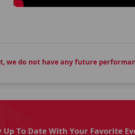
t, we do not have any future performan
y Up To Date With Your Favorite Ev