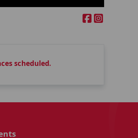
ces scheduled.
ents