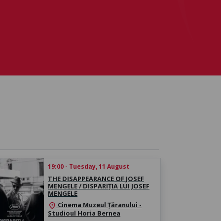
19:00 - Tuesday, 11 August
THE DISAPPEARANCE OF JOSEF
MENGELE / DISPARIȚIA LUI JOSEF
MENGELE
Cinema Muzeul Țăranului -
location_on
Studioul Horia Bernea