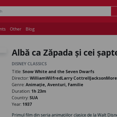
nts
Other
Blog
Albă ca Zăpada și cei șapte
DISNEY CLASSICS
Title:
Snow White and the Seven Dwarfs
Director:
WilliamWilfredLarry CottrellJacksonMor
Genre:
Animație, Aventuri, Familie
Duration:
1h 23m
Country:
SUA
Year:
1937
Primul film din seria animațiilor clasice de la Walt Di