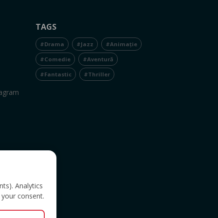
TAGS
#Drama
#Jazz
#Animație
#Comedie
#Aventură
#Fantastic
#Thriller
tagram
nts). Analytics
 your consent.