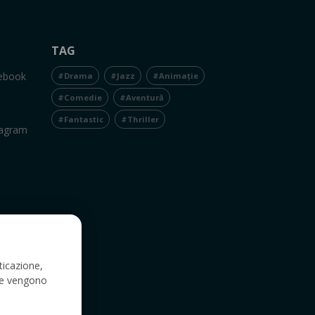
TAG
cebook
#Drama
#Jazz
#Animație
#Comedie
#Aventură
#Fantastic
#Thriller
tagram
ticazione,
a e vengono