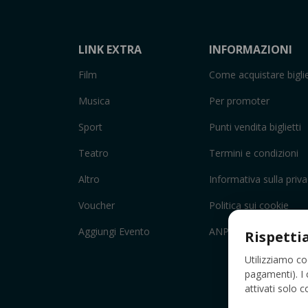
LINK EXTRA
INFORMAZIONI
Film
Come acquistare biglie
Musica
Per promoter
Sport
Punti vendita biglietti
Teatro
Termini e condizioni
Altro
Informativa sulla priv
Voucher
Politica sui cookie
Aggiungi Evento
ANPC
Rispetti
Utilizziamo co
pagamenti). I 
attivati solo 