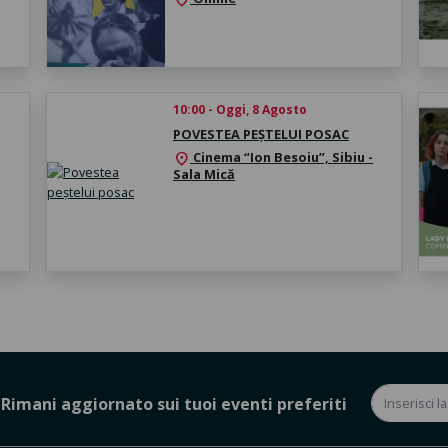
10:00 - Oggi, 8 Agosto
POVESTEA PEȘTELUI POSAC
Cinema “Ion Besoiu”, Sibiu -
location_on
Sala Mică
Rimani aggiornato sui tuoi eventi preferiti