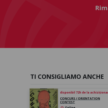
Rima
TI CONSIGLIAMO ANCHE
disponibil 72h de la achiziționa
CONCURS / ORIENTATION
CONTEST
Online
location_on