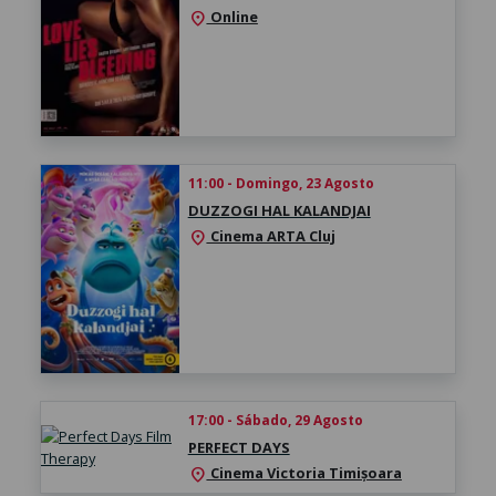
Online
location_on
11:00 - Domingo, 23 Agosto
DUZZOGI HAL KALANDJAI
Cinema ARTA Cluj
location_on
17:00 - Sábado, 29 Agosto
PERFECT DAYS
Cinema Victoria Timișoara
location_on