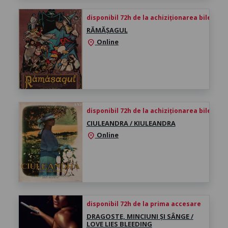
disponibil 72h de la achiziționarea biletului
RĂMĂȘAGUL
Online
location_on
disponibil 72h de la achiziționarea biletului
CIULEANDRA / KIULEANDRA
Online
location_on
disponibil 72h de la prima accesare
DRAGOSTE, MINCIUNI ȘI SÂNGE /
LOVE LIES BLEEDING