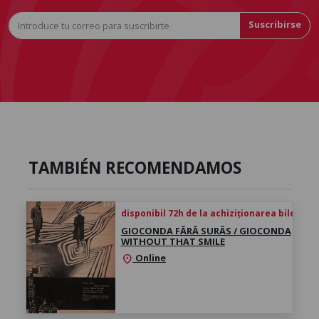
Suscribirse
TAMBIÉN RECOMENDAMOS
disponibil 72h de la achiziționarea biletului
GIOCONDA FĂRĂ SURÂS / GIOCONDA
WITHOUT THAT SMILE
Online
location_on