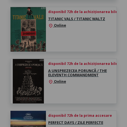
disponibil 72h de la achiziționarea biletului
TITANIC VALS / TITANIC WALTZ
Online
location_on
disponibil 72h de la achiziționarea biletului
A UNSPREZECEA PORUNCĂ / THE
ELEVENTH COMMANDMENT
Online
location_on
disponibil 72h de la prima accesare
PERFECT DAYS / ZILE PERFECTE