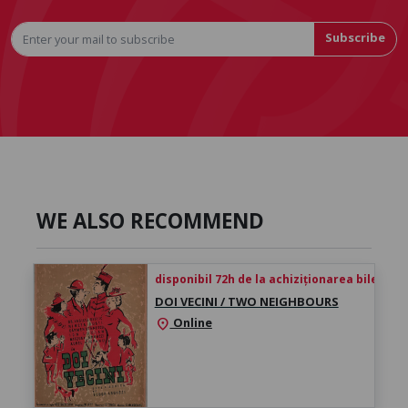
Subscribe
WE ALSO RECOMMEND
disponibil 72h de la achiziționarea biletului
DOI VECINI / TWO NEIGHBOURS
Online
location_on