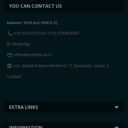
YOU CAN CONTACT US
between 10:00 and 18:00 (L-V)
call
(+4) 0314215543
/ (+4) 0730826087
WhatsApp
mail
office@eventbook.ro
map
sos. Splaiul Independentei nr 17, Bucuresti, Sector 5
Contact
EXTRA LINKS
INFORMATION