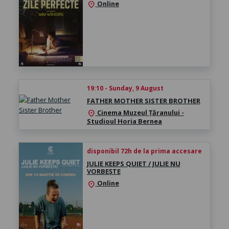
Online
location_on
19:10 - Sunday, 9 August
FATHER MOTHER SISTER BROTHER
Cinema Muzeul Țăranului -
location_on
Studioul Horia Bernea
disponibil 72h de la prima accesare
JULIE KEEPS QUIET / JULIE NU
VORBEȘTE
Online
location_on