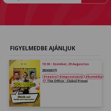
FIGYELMEDBE AJÁNLJUK
19:30 - Szombat, 29 Augusztus
3BANDIȚI
#teatru
#improvizáció
#komédia
The Office - Clubul Presei
location_on