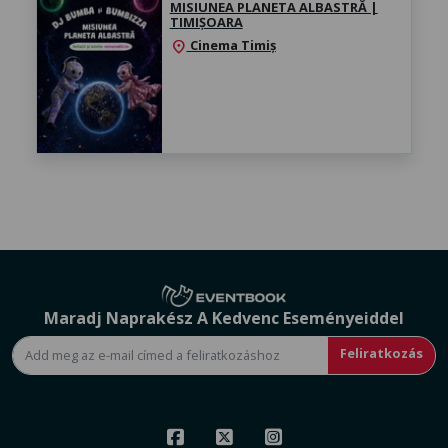
MISIUNEA PLANETA ALBASTRĂ |
TIMIȘOARA
Cinema Timiș
location_on
Maradj Naprakész A Kedvenc Eseményeiddel
Feliratkozás