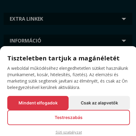
EXTRA LINKEK
INFORMÁCIÓ
Tiszteletben tartjuk a magánéletét
CÍMKÉK
A weboldal működéséhez elengedhetetlen sütiket használunk
(munkamenet, kosár, hitelesítés, fizetés). Az elemzési és
marketing sütik segítenek javítani az élményét, és csak az Ön
beleegyezésével kerülnek aktiválásra.
Mindent elfogadok
Csak az alapvetők
Testreszabás
© Minden jog fenntartva EVENTBOOK SRL.
Süti szabályzat