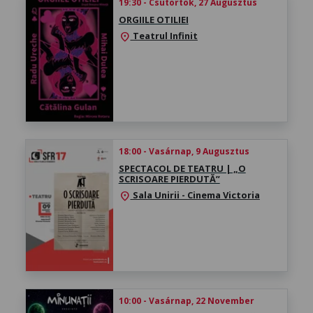
19:30 - Csütörtök, 27 Augusztus
ORGIILE OTILIEI
Teatrul Infinit
location_on
18:00 - Vasárnap, 9 Augusztus
SPECTACOL DE TEATRU | „O
SCRISOARE PIERDUTĂ”
Sala Unirii - Cinema Victoria
location_on
10:00 - Vasárnap, 22 November