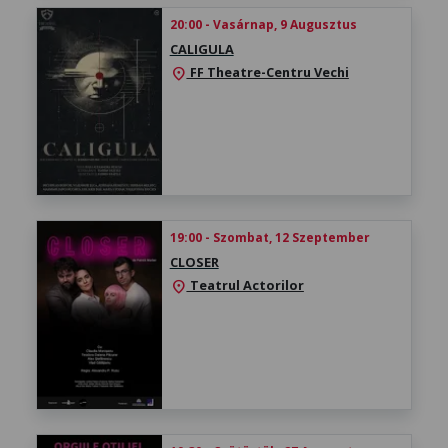
20:00 - Vasárnap, 9 Augusztus
CALIGULA
FF Theatre-Centru Vechi
location_on
19:00 - Szombat, 12 Szeptember
CLOSER
Teatrul Actorilor
location_on