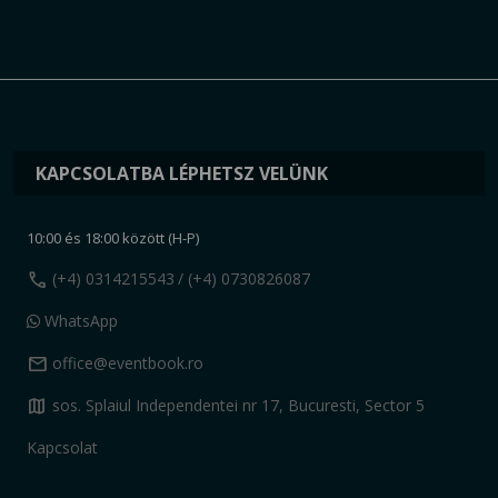
KAPCSOLATBA LÉPHETSZ VELÜNK
10:00 és 18:00 között (H-P)
call
(+4) 0314215543
/ (+4) 0730826087
WhatsApp
mail
office@eventbook.ro
map
sos. Splaiul Independentei nr 17, Bucuresti, Sector 5
Kapcsolat