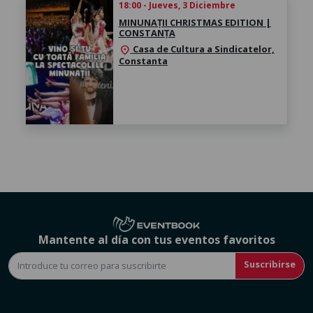
18:00 - Jueves, 3 Diciembre
MINUNAȚII CHRISTMAS EDITION |
CONSTANȚA
Casa de Cultura a Sindicatelor,
location_on
Constanta
Mantente al día con tus eventos favoritos
Suscribirse