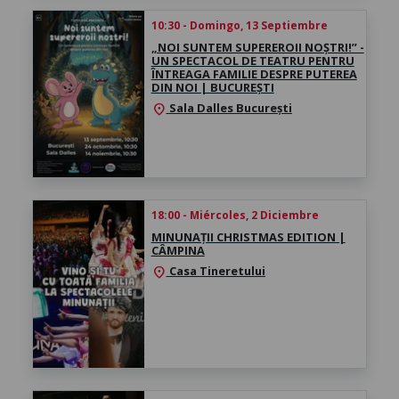
10:30 - Domingo, 13 Septiembre
„NOI SUNTEM SUPEREROII NOȘTRI!” -
UN SPECTACOL DE TEATRU PENTRU
ÎNTREAGA FAMILIE DESPRE PUTEREA
DIN NOI | BUCUREȘTI
Sala Dalles București
location_on
18:00 - Miércoles, 2 Diciembre
MINUNAȚII CHRISTMAS EDITION |
CÂMPINA
Casa Tineretului
location_on