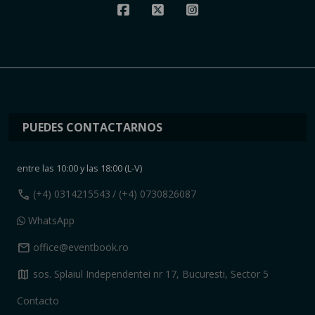
PUEDES CONTACTARNOS
entre las 10:00 y las 18:00 (L-V)
call
(+4) 0314215543
/ (+4) 0730826087
WhatsApp
mail
office@eventbook.ro
map
sos. Splaiul Independentei nr 17, Bucuresti, Sector 5
Contacto