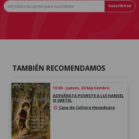
Suscribirse
TAMBIÉN RECOMENDAMOS
10:00 - Jueves, 24 Septiembre
ADEVĂRATA POVESTE A LUI HANSEL
ȘI GRETEL
Casa de Cultura Hunedoara
location_on