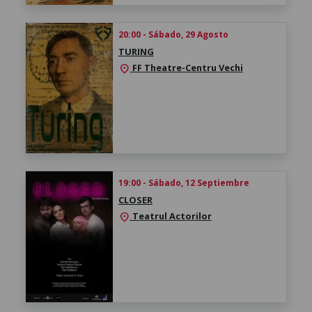
20:00 - Sábado, 29 Agosto
TURING
FF Theatre-Centru Vechi
location_on
19:00 - Sábado, 12 Septiembre
CLOSER
Teatrul Actorilor
location_on