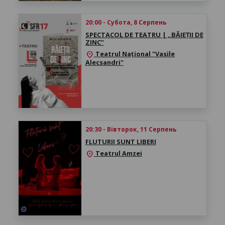
20:00 - Субота, 8 Серпень
SPECTACOL DE TEATRU | „BĂIEȚII DE
ZINC”
Teatrul Național "Vasile
location_on
Alecsandri"
20:30 - Вівторок, 11 Серпень
FLUTURII SUNT LIBERI
Teatrul Amzei
location_on