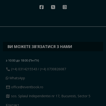
ВИ МОЖЕТЕ ЗВ'ЯЗАТИСЯ З НАМИ
з 10:00 до 18:00 (Пн-Пт)
call
(+4) 0314215543
/ (+4) 0730826087
WhatsApp
mail
office@eventbook.ro
map
sos. Splaiul Independentei nr 17, Bucuresti, Sector 5
Контакт