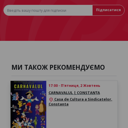
Підписатися
МИ ТАКОЖ РЕКОМЕНДУЄМО
17:00 - П'ятниця, 2 Жовтень
CARNAVALUL | CONSTANȚA
Casa de Cultura a Sindicatelor,
location_on
Constanta