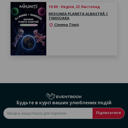
10:00 - Неділя, 22 Листопад
MISIUNEA PLANETA ALBASTRĂ |
TIMIȘOARA
Cinema Timiș
location_on
Будьте в курсі ваших улюблених подій
Підписатися