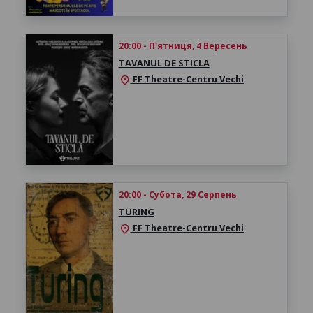
20:00 - П'ятниця, 4 Вересень
TAVANUL DE STICLA
FF Theatre-Centru Vechi
location_on
20:00 - Субота, 29 Серпень
TURING
FF Theatre-Centru Vechi
location_on