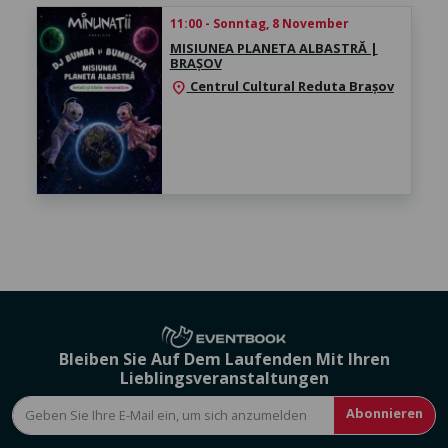
11:00 - Sonntag, 8 November
MISIUNEA PLANETA ALBASTRĂ |
BRAȘOV
Centrul Cultural Reduta Brașov
location_on
Bleiben Sie Auf Dem Laufenden Mit Ihren
Lieblingsveranstaltungen
Abonnieren