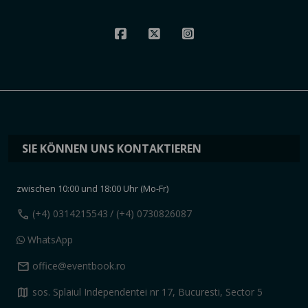
SIE KÖNNEN UNS KONTAKTIEREN
zwischen 10:00 und 18:00 Uhr (Mo-Fr)
call
(+4) 0314215543
/ (+4) 0730826087
WhatsApp
mail
office@eventbook.ro
map
sos. Splaiul Independentei nr 17, Bucuresti, Sector 5