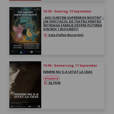
10:30 - Sonntag, 13 September
„NOI SUNTEM SUPEREROII NOȘTRI!” -
UN SPECTACOL DE TEATRU PENTRU
ÎNTREAGA FAMILIE DESPRE PUTEREA
DIN NOI | BUCUREȘTI
Sala Dalles București
location_on
19:00 - Donnerstag, 17 September
NIMENI NU S-A UITAT LA CEAS
#teatru
3g HUB
location_on