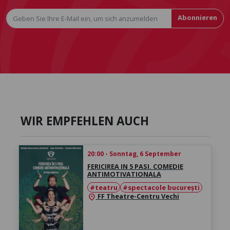
Abonnieren
WIR EMPFEHLEN AUCH
20:00 - Sonntag, 6 September
FERICIREA IN 5 PASI. COMEDIE
ANTIMOTIVATIONALA
#teatru
#spectacole bucurești
FF Theatre-Centru Vechi
location_on