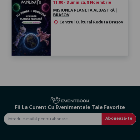
11:00 - Duminică, 8 Noiembrie
MISIUNEA PLANETA ALBASTRĂ |
BRAȘOV
Centrul Cultural Reduta Brașov
location_on
Fii La Curent Cu Evenimentele Tale Favorite
Abonează-te