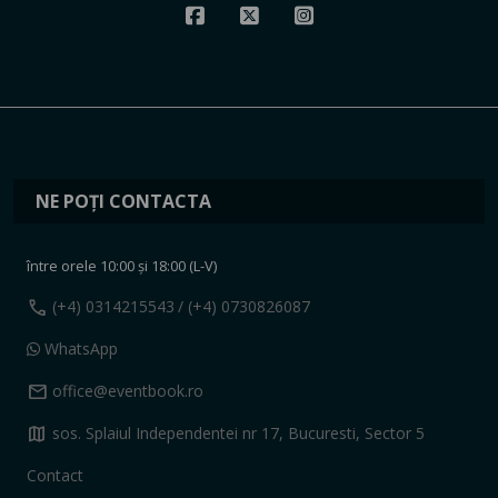
NE POȚI CONTACTA
între orele 10:00 și 18:00 (L-V)
call
(+4) 0314215543
/ (+4) 0730826087
WhatsApp
mail
office@eventbook.ro
map
sos. Splaiul Independentei nr 17, Bucuresti, Sector 5
Contact