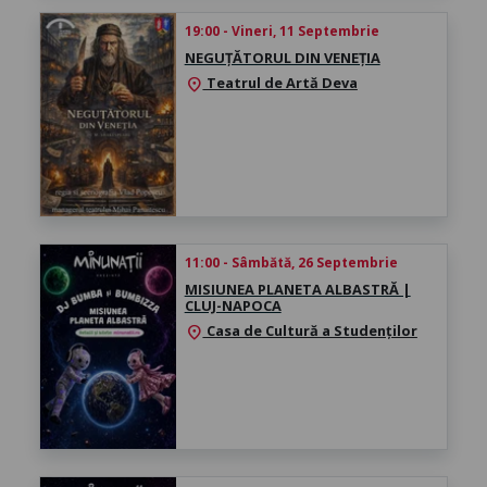
19:00 - Vineri, 11 Septembrie
NEGUȚĂTORUL DIN VENEȚIA
Teatrul de Artă Deva
location_on
11:00 - Sâmbătă, 26 Septembrie
MISIUNEA PLANETA ALBASTRĂ |
CLUJ-NAPOCA
Casa de Cultură a Studenților
location_on