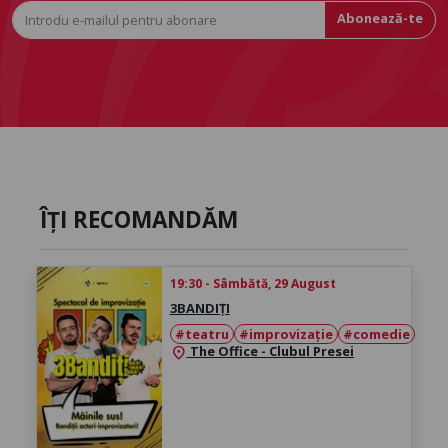
Abonează-te
ÎȚI RECOMANDĂM
19:30 - Sâmbătă, 29 August
3BANDIȚI
#teatru
#improvizație
#comedie
The Office - Clubul Presei
location_on