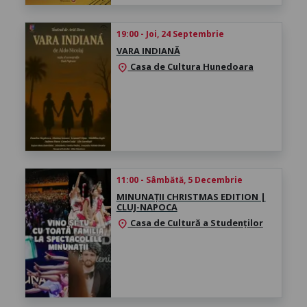
19:00 - Joi, 24 Septembrie
VARA INDIANĂ
Casa de Cultura Hunedoara
location_on
11:00 - Sâmbătă, 5 Decembrie
MINUNAȚII CHRISTMAS EDITION |
CLUJ-NAPOCA
Casa de Cultură a Studenților
location_on