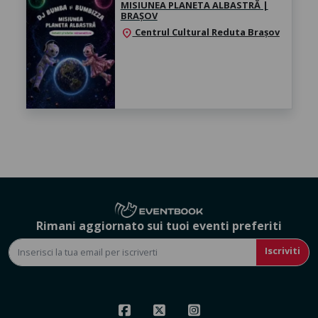
MISIUNEA PLANETA ALBASTRĂ |
BRAȘOV
Centrul Cultural Reduta Brașov
location_on
Rimani aggiornato sui tuoi eventi preferiti
Iscriviti