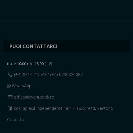
PUOI CONTATTARCI
tra le 10:00 e le 18:00 (L-V)
call
(+4) 0314215543
/ (+4) 0730826087
WhatsApp
mail
office@eventbook.ro
map
sos. Splaiul Independentei nr 17, Bucuresti, Sector 5
Contatto