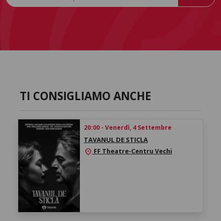
TI CONSIGLIAMO ANCHE
20:00 - Venerdì, 4 Settembre
TAVANUL DE STICLA
FF Theatre-Centru Vechi
location_on