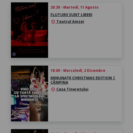
20:30 - Martedì, 11 Agosto
FLUTURII SUNT LIBERI
Teatrul Amzei
location_on
18:00 - Mercoledì, 2 Dicembre
MINUNAȚII CHRISTMAS EDITION |
CÂMPINA
Casa Tineretului
location_on