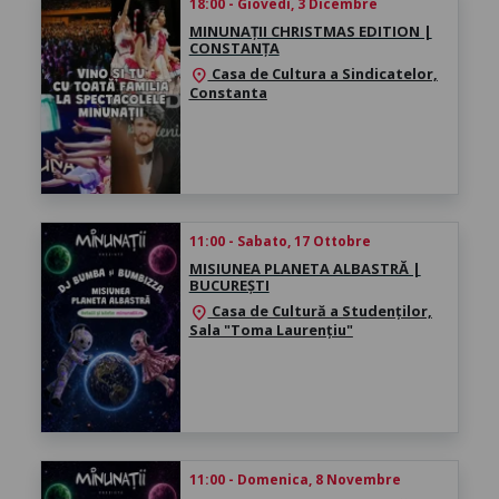
18:00 - Giovedì, 3 Dicembre
MINUNAȚII CHRISTMAS EDITION |
CONSTANȚA
Casa de Cultura a Sindicatelor,
location_on
Constanta
11:00 - Sabato, 17 Ottobre
MISIUNEA PLANETA ALBASTRĂ |
BUCUREȘTI
Casa de Cultură a Studenților,
location_on
Sala "Toma Laurențiu"
11:00 - Domenica, 8 Novembre