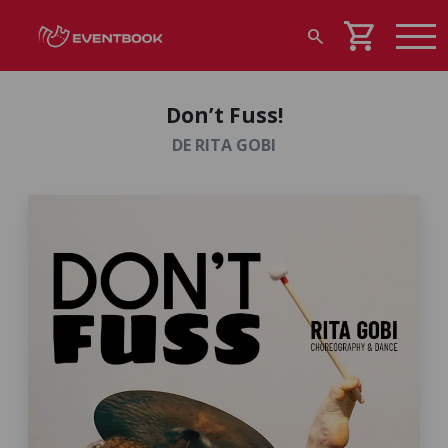
shopping_cart
search
Don’t Fuss!
DE RITA GOBI