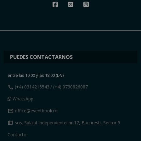
PUEDES CONTACTARNOS
entre las 10:00 y las 18:00 (L-V)
call
(+4) 0314215543
/ (+4) 0730826087
WhatsApp
mail
office@eventbook.ro
map
sos. Splaiul Independentei nr 17, Bucuresti, Sector 5
Contacto