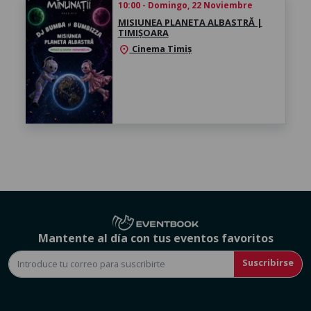
10:00 - Domingo, 22 Noviembre
MISIUNEA PLANETA ALBASTRĂ |
TIMIȘOARA
Cinema Timiș
location_on
Mantente al día con tus eventos favoritos
Suscribirse