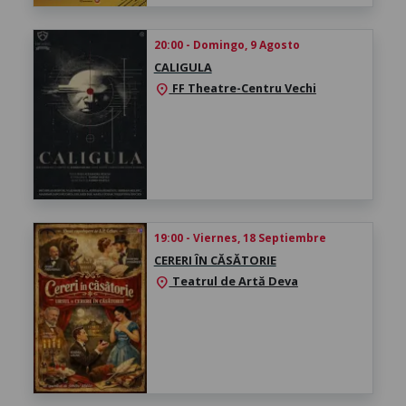
20:00 - Domingo, 9 Agosto
CALIGULA
FF Theatre-Centru Vechi
location_on
19:00 - Viernes, 18 Septiembre
CERERI ÎN CĂSĂTORIE
Teatrul de Artă Deva
location_on