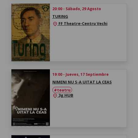
20:00 - Sábado, 29 Agosto
TURING
FF Theatre-Centru Vechi
location_on
19:00 - Jueves, 17 Septiembre
NIMENI NU S-A UITAT LA CEAS
#teatru
3g HUB
location_on