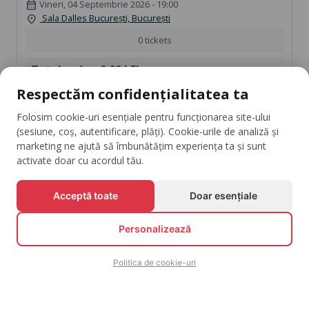
Vineri, 04 Septembrie 2026 - 19:00
calendar_month
Sala Dalles București, București
location_on
0 tickets
Total order:
0.00 LEI
Respectăm confidențialitatea ta
shopping_cart
Finalizează comanda
Folosim cookie-uri esențiale pentru funcționarea site-ului
(sesiune, coș, autentificare, plăți). Cookie-urile de analiză și
Continuă cumpărăturile
marketing ne ajută să îmbunătățim experiența ta și sunt
activate doar cu acordul tău.
Acceptă toate
Doar esențiale
Fii La Curent Cu Evenimentele Tale Favorite
arrow_downward
Personalizează
Abonează-te
Politica de cookie-uri