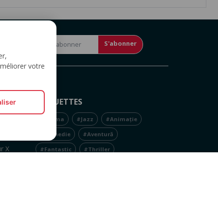
S'abonner
er,
améliorer votre
ÉTIQUETTES
liser
r
#Drama
#Jazz
#Animație
#Comedie
#Aventură
r X
#Fantastic
#Thriller
r