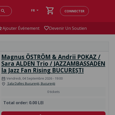
shopping_cart
search
FR
CONNECTER
ar
favorite
Ajouter Événement
Devenir Un Soutien
Magnus ÖSTRÖM & Andrii POKAZ /
Sara ALDEN Trio / JAZZAMBASSADEN
la Jazz Fan Rising BUCUREȘTI
Vendredi, 04 Septembre 2026 - 19:00
calendar_month
Sala Dalles București, București
location_on
0 tickets
Total order:
0.00 LEI