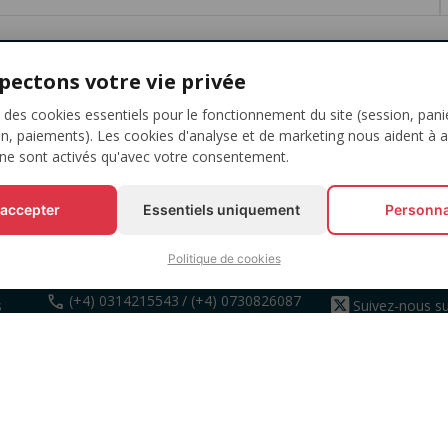
pectons votre vie privée
estez À Jour Avec Vos Événements Préférés
 des cookies essentiels pour le fonctionnement du site (session, pani
on, paiements). Les cookies d'analyse et de marketing nous aident à 
 ne sont activés qu'avec votre consentement.
VOUS POUVEZ NOUS
SUIVEZ-NOUS
 accepter
Essentiels uniquement
Personna
CONTACTER
s
Suivez-nous su
Politique de cookies
entre 10:00 et 18:00 (L-V)
Facebook
call
(+4) 0314215543
/ (+4) 0730826087
s
Suivez-nous su
WhatsApp
ets
Voyez-nous su
Instagram
mail
office@eventbook.ro
map
sos. Splaiul Independentei nr 17,
Bucuresti, Sector 5