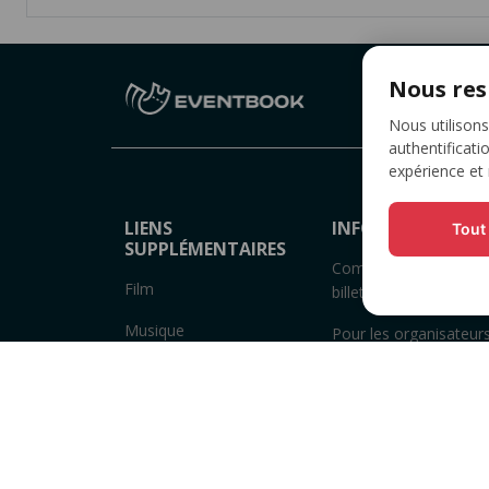
Nous res
R
Nous utilisons
authentificati
expérience et
LIENS
INFORMATION
Tout
SUPPLÉMENTAIRES
Comment acheter de
Film
billets
Musique
Pour les organisateur
Sport
Points de vente de bill
Théâtre
Termes et conditions
Autres
Politique de
confidentialité