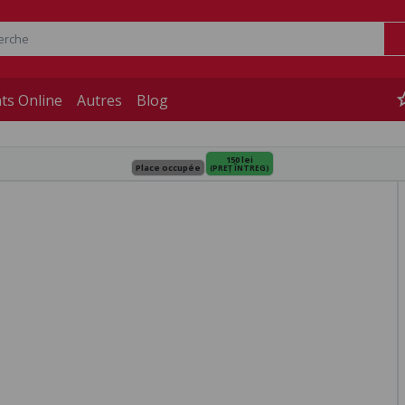
st
ts Online
Autres
Blog
150 lei
Place occupée
(PREȚ ÎNTREG)