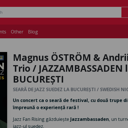
nts
Other
Blog
Magnus ÖSTRÖM & Andrii
Trio / JAZZAMBASSADEN la
BUCUREȘTI
SEARĂ DE JAZZ SUEDEZ LA BUCUREȘTI / SWEDISH N
Un concert ca o seară de festival, cu două trupe d
împreună o experiență rară !
Jazz Fan Rising găzduiește
Jazzambassaden
, un tur
jazz-ul suedez.