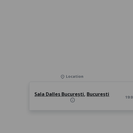
Location
location_on
Sala Dalles București
,
București
19:0
info