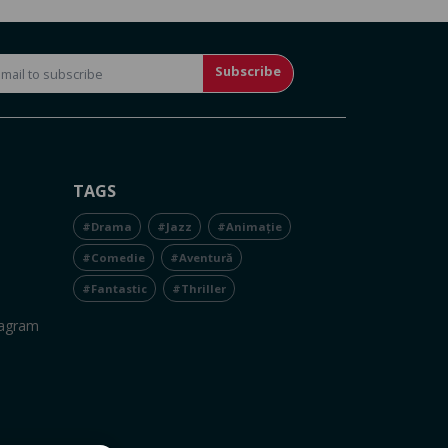
Subscribe
TAGS
#Drama
#Jazz
#Animație
#Comedie
#Aventură
#Fantastic
#Thriller
tagram