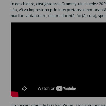
În deschidere, câștigătoarea Grammy-ului suedez 2025
său, vă va impresiona prin interpretarea emoționantă 
marilor cantautoare, despre dorință, forță, curaj, sper
Un concert oferit de Jazz Fan Rising, asociația connais