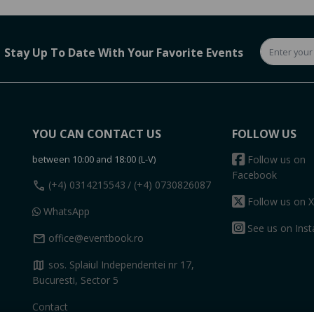
Stay Up To Date With Your Favorite Events
YOU CAN CONTACT US
FOLLOW US
between 10:00 and 18:00 (L-V)
Follow us on
Facebook
call
(+4) 0314215543
/ (+4) 0730826087
Follow us on X
WhatsApp
See us on Ins
mail
office@eventbook.ro
map
sos. Splaiul Independentei nr 17,
Bucuresti, Sector 5
Contact