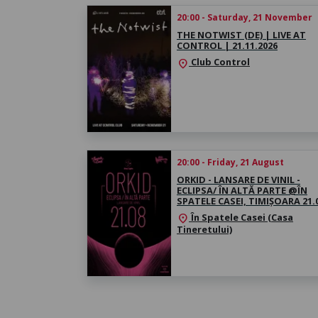
20:00 - Saturday, 21 November
THE NOTWIST (DE) | LIVE AT
CONTROL | 21.11.2026
Club Control
location_on
20:00 - Friday, 21 August
ORKID - LANSARE DE VINIL -
ECLIPSA/ ÎN ALTĂ PARTE @ÎN
SPATELE CASEI, TIMIȘOARA 21.
În Spatele Casei (Casa
location_on
Tineretului)