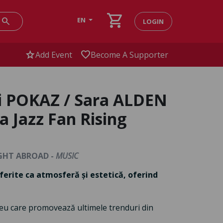
shopping_cart
search
EN
LOGIN
star
favorite
Add Event
Become A Supporter
 POKAZ / Sara ALDEN
 Jazz Fan Rising
IGHT ABROAD -
MUSIC
iferite ca atmosferă și estetică, oferind
neu care promovează ultimele trenduri din