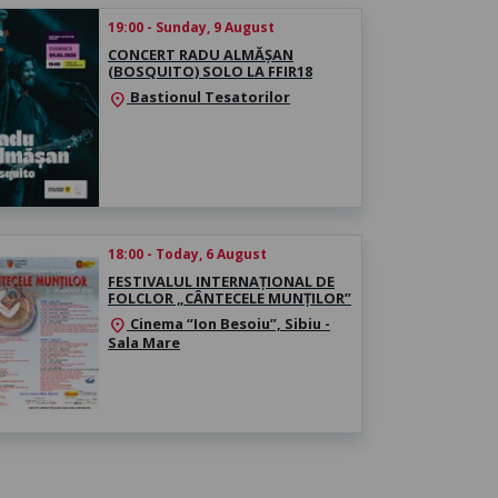
19:00 - Sunday, 9 August
CONCERT RADU ALMĂȘAN
(BOSQUITO) SOLO LA FFIR18
Bastionul Tesatorilor
location_on
18:00 - Today, 6 August
FESTIVALUL INTERNAȚIONAL DE
FOLCLOR „CÂNTECELE MUNȚILOR”
Cinema “Ion Besoiu”, Sibiu -
location_on
Sala Mare