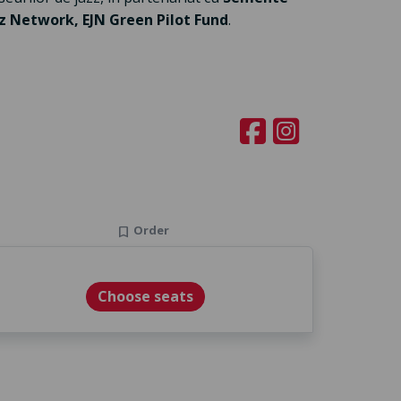
z Network, EJN Green Pilot Fund
.
Order
bookmark
Choose seats