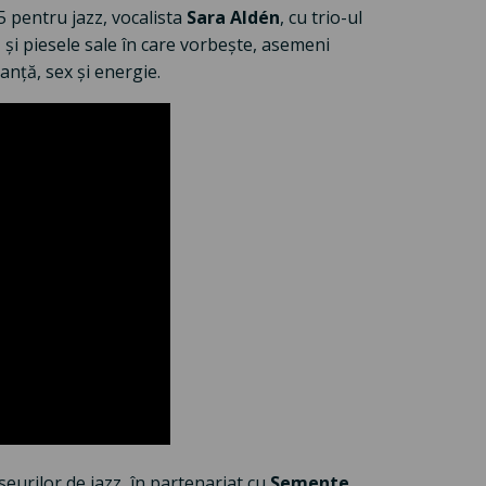
 pentru jazz, vocalista
Sara Aldén
, cu trio-ul
și piesele sale în care vorbește, asemeni
anță, sex și energie.
seurilor de jazz, în partenariat cu
Semente