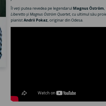
Îl veți putea revedea pe legendarul
Magnus Öström
,
Liberetto și Magnus Öström Quartet
, cu ultimul său proi
pianist
Andrii Pokaz
, originar din Odesa.