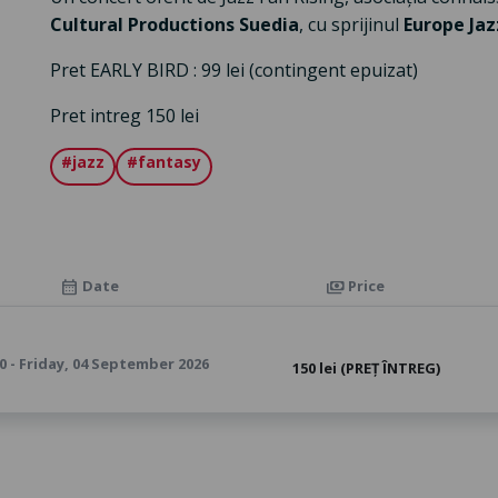
Cultural Productions Suedia
, cu sprijinul
Europe Jaz
Pret EARLY BIRD : 99 lei (contingent epuizat)
Pret intreg 150 lei
#jazz
#fantasy
Date
Price
calendar_month
payments
0 - Friday, 04 September 2026
150 lei (PREȚ ÎNTREG)