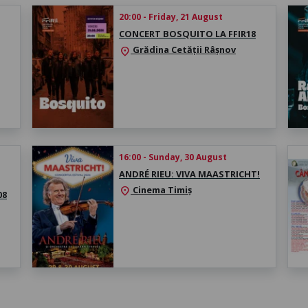
20:00 - Friday, 21 August
CONCERT BOSQUITO LA FFIR18
Grădina Cetății Râșnov
location_on
16:00 - Sunday, 30 August
ANDRÉ RIEU: VIVA MAASTRICHT!
Cinema Timiș
location_on
08