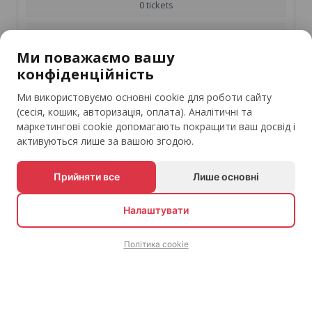
0 tickets
Total order:
0.00 LEI
Ми поважаємо вашу
shopping_cart
конфіденційність
Оформити замовлення
Ми використовуємо основні cookie для роботи сайту
продовжити покупки
(сесія, кошик, авторизація, оплата). Аналітичні та
маркетингові cookie допомагають покращити ваш досвід і
активуються лише за вашою згодою.
Прийняти все
Лише основні
Будьте в курсі ваших улюблених подій
arrow_downward
Налаштувати
Підписатися
Політика cookie