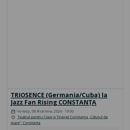
TRIOSENCE (Germania/Cuba) la
Jazz Fan Rising CONSTANȚA
Четвер, 08 Жовтень 2026 - 19:00
calendar_month
Teatrul pentru Copii şi Tineret Constanţa „Căluţul de
location_on
mare“, Constanta