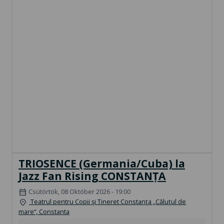
TRIOSENCE (Germania/Cuba) la
Jazz Fan Rising CONSTANȚA
Csütörtök, 08 Október 2026 - 19:00
calendar_month
Teatrul pentru Copii şi Tineret Constanţa „Căluţul de
location_on
mare“, Constanta