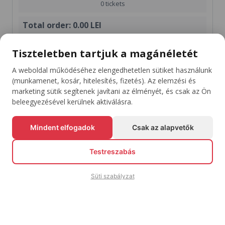
0 tickets
Total order:
0.00 LEI
shopping_cart
Tiszteletben tartjuk a magánéletét
Fizetés
A weboldal működéséhez elengedhetetlen sütiket használunk
Jegyek vásárlása
(munkamenet, kosár, hitelesítés, fizetés). Az elemzési és
marketing sütik segítenek javítani az élményét, és csak az Ön
beleegyezésével kerülnek aktiválásra.
Mindent elfogadok
Csak az alapvetők
Maradj Naprakész A Kedvenc Eseményeiddel
arrow_downward
Testreszabás
Feliratkozás
Süti szabályzat