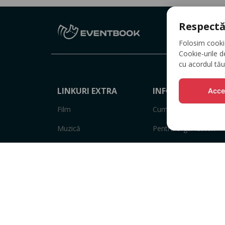
Respectă
Folosim cookie-
Cookie-urile d
cu acordul tău
LINKURI EXTRA
INFORMAȚII
Acce
Film
Cum să cumperi bilete
Muzică
Pentru organizatori
Sport
Puncte de vânzare bil
Teatru
Termeni și condiții
Altele
Politica de
confidențialitate
Voucher
Politica cookie
Adaugă Eveniment