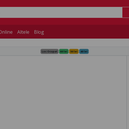
Online
Altele
Blog
Loc Ocupat
60 lei
50 lei
40 lei