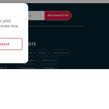
Abonează-te
 plăți).
ctivate doar
E
ETICHETE
izează
pe
#Drama
#Jazz
#Animație
#Comedie
#Aventură
pe X
#Fantastic
#Thriller
tagram