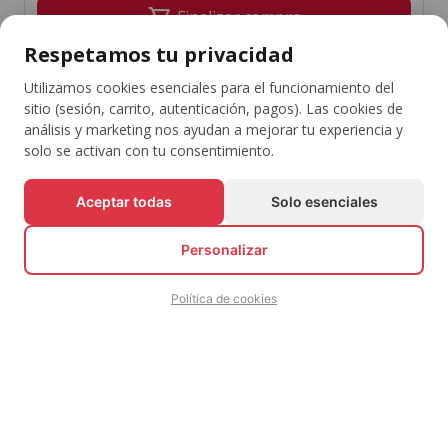
shopping_cart
Finalizar compra
Respetamos tu privacidad
Continuar comprando
Utilizamos cookies esenciales para el funcionamiento del
sitio (sesión, carrito, autenticación, pagos). Las cookies de
análisis y marketing nos ayudan a mejorar tu experiencia y
solo se activan con tu consentimiento.
Mantente al día con tus eventos favoritos
Aceptar todas
Solo esenciales
Suscribirse
arrow_downward
Personalizar
Política de cookies