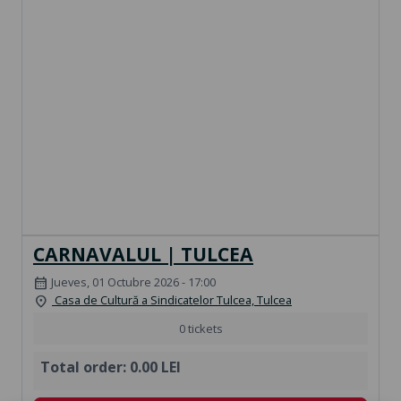
CARNAVALUL | TULCEA
Jueves, 01 Octubre 2026 - 17:00
calendar_month
Casa de Cultură a Sindicatelor Tulcea, Tulcea
location_on
0 tickets
Total order:
0.00 LEI