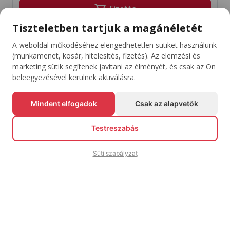
shopping_cart
Fizetés
Tiszteletben tartjuk a magánéletét
Jegyek vásárlása
A weboldal működéséhez elengedhetetlen sütiket használunk
(munkamenet, kosár, hitelesítés, fizetés). Az elemzési és
marketing sütik segítenek javítani az élményét, és csak az Ön
beleegyezésével kerülnek aktiválásra.
Maradj Naprakész A Kedvenc Eseményeiddel
Mindent elfogadok
Csak az alapvetők
Feliratkozás
arrow_downward
Testreszabás
Süti szabályzat