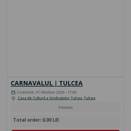
CARNAVALUL | TULCEA
Csütörtök, 01 Október 2026 - 17:00
calendar_month
Casa de Cultură a Sindicatelor Tulcea, Tulcea
location_on
0 tickets
Total order:
0.00 LEI