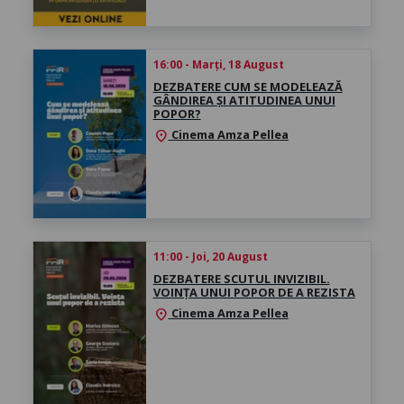
16:00 - Marți, 18 August
DEZBATERE CUM SE MODELEAZĂ
GÂNDIREA ŞI ATITUDINEA UNUI
POPOR?
Cinema Amza Pellea
location_on
11:00 - Joi, 20 August
DEZBATERE SCUTUL INVIZIBIL.
VOINȚA UNUI POPOR DE A REZISTA
Cinema Amza Pellea
location_on