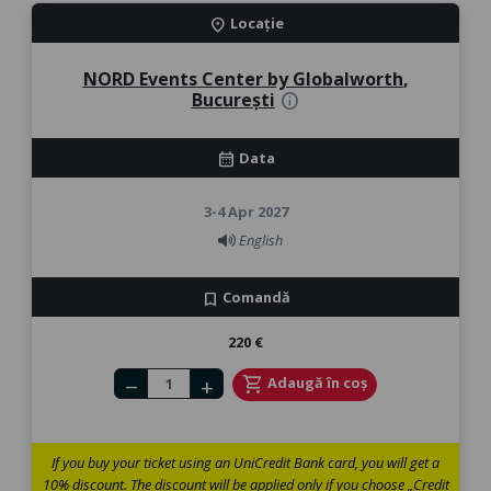
Locație
location_on
NORD Events Center by Globalworth
,
București
info
Data
calendar_month
3-4 Apr 2027
English
Comandă
bookmark
220 €
Number of tickets
shopping_cart
Adaugă în coș
remove
add
If you buy your ticket using an UniCredit Bank card, you will get a
10% discount. The discount will be applied only if you choose „Credit