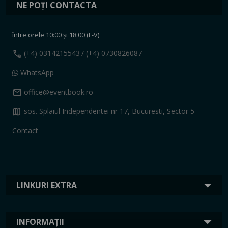
NE POȚI CONTACTA
între orele 10:00 și 18:00 (L-V)
call
(+4) 0314215543
/ (+4) 0730826087
WhatsApp
mail
office@eventbook.ro
map
sos. Splaiul Independentei nr 17, Bucuresti, Sector 5
Contact
LINKURI EXTRA
INFORMAȚII