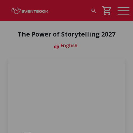
shopping_cart
search
The Power of Storytelling 2027
English
volume_up