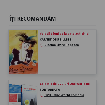
ÎȚI RECOMANDĂM
Valabil 3 luni de la data achizitiei
CARNET DE 5 BILLETS
Cinema Elvire Popesco
location_on
Colectia de DVD-uri One World Ro
FORTAREATA
DVD - One World Romania
location_on