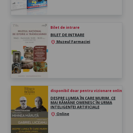
Bilet de intrare
BILET DE INTRARE
Muzeul Farmaciei
location_on
disponibil doar pentru vizionare online înce
DESPRE LUMEA ÎN CARE MURIM. CE
MAI RĂMÂNE OMENESC ÎN URMA
INTELIGENȚEI ARTIFICIALE
Online
location_on