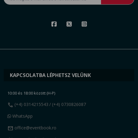
KAPCSOLATBA LÉPHETSZ VELÜNK
10:00 és 18:00 között (H-P)
call
(+4) 0314215543
/ (+4) 0730826087
WhatsApp
mail
office@eventbook.ro