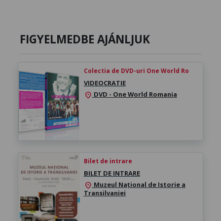
FIGYELMEDBE AJÁNLJUK
Colectia de DVD-uri One World Ro
VIDEOCRATIE
DVD - One World Romania
location_on
Bilet de intrare
BILET DE INTRARE
Muzeul Național de Istorie a
location_on
Transilvaniei