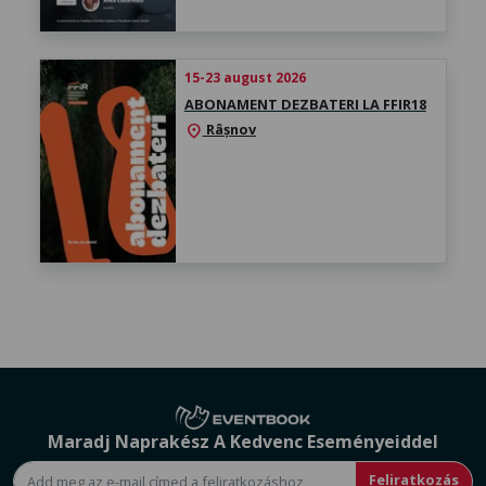
15-23 august 2026
ABONAMENT DEZBATERI LA FFIR18
Râșnov
location_on
Maradj Naprakész A Kedvenc Eseményeiddel
Feliratkozás