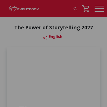
shopping_cart
search
The Power of Storytelling 2027
English
volume_up