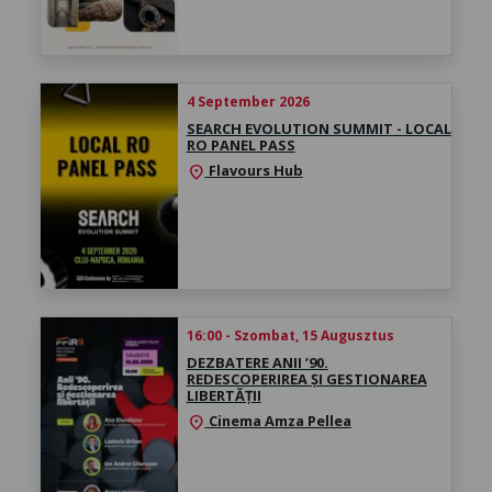
4 September 2026
SEARCH EVOLUTION SUMMIT - LOCAL
RO PANEL PASS
Flavours Hub
location_on
16:00 - Szombat, 15 Augusztus
DEZBATERE ANII ’90.
REDESCOPERIREA ȘI GESTIONAREA
LIBERTĂȚII
Cinema Amza Pellea
location_on