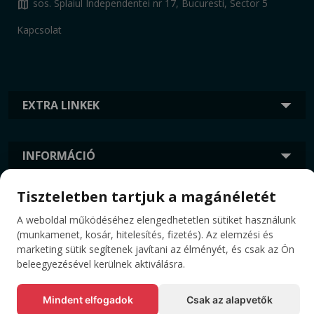
map
sos. Splaiul Independentei nr 17, Bucuresti, Sector 5
Kapcsolat
EXTRA LINKEK
INFORMÁCIÓ
Tiszteletben tartjuk a magánéletét
CÍMKÉK
A weboldal működéséhez elengedhetetlen sütiket használunk
(munkamenet, kosár, hitelesítés, fizetés). Az elemzési és
marketing sütik segítenek javítani az élményét, és csak az Ön
beleegyezésével kerülnek aktiválásra.
Mindent elfogadok
Csak az alapvetők