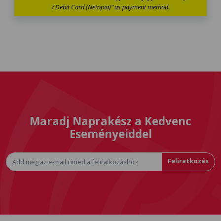
/ Debit Card (Netopia)” as payment method.
Maradj Naprakész a Kedvenc
Eseményeiddel
Feliratkozás