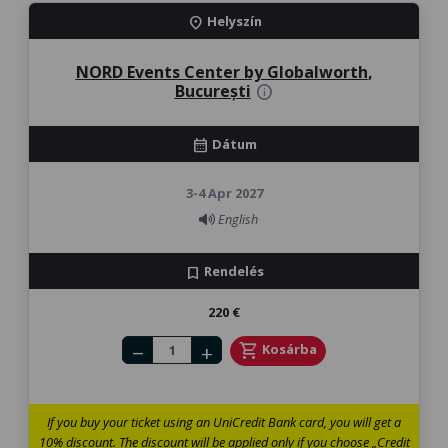
Helyszín
location_on
NORD Events Center by Globalworth
,
București
info
Dátum
calendar_month
3-4 Apr 2027
English
Rendelés
bookmark
220 €
Number of tickets
shopping_cart
Kosárba
remove
add
If you buy your ticket using an UniCredit Bank card, you will get a
10% discount. The discount will be applied only if you choose „Credit