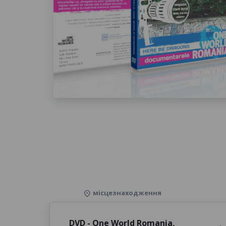
місцезнаходження
location_on
DVD - One World Romania
,