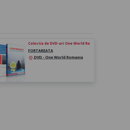
Colectia de DVD-uri One World Ro
FORTAREATA
DVD - One World Romania
location_on