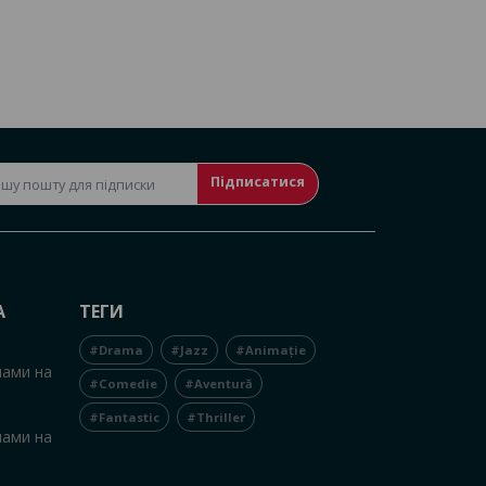
Підписатися
А
ТЕГИ
#Drama
#Jazz
#Animație
нами на
#Comedie
#Aventură
#Fantastic
#Thriller
нами на