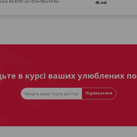
ctia de DVD-uri One World Ro
45 леї
дьте в курсі ваших улюблених по
Підписатися