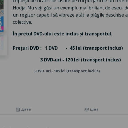
copleşit de cicatricile lăsate pe corpul ţării de un r
Hodja. Nu veţi găsi un exemplu mai briliant de eseu- 
un regizor capabil să vibreze atât la plăgile deschise a
colective.
În prețul DVD-ului este inclus și transportul.
Prețuri DVD : 1 DVD - 45 lei (transport inclus)
3 DVD-uri - 120 lei (transport inclus)
5 DVD-uri - 185 lei (transport inclus)
дата
ціна
calendar_month
payments