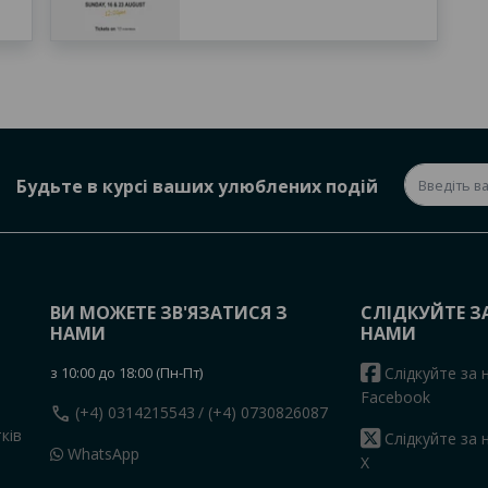
Будьте в курсі ваших улюблених подій
ВИ МОЖЕТЕ ЗВ'ЯЗАТИСЯ З
СЛІДКУЙТЕ З
НАМИ
НАМИ
з 10:00 до 18:00 (Пн-Пт)
Слідкуйте за 
Facebook
call
(+4) 0314215543
/ (+4) 0730826087
ків
Слідкуйте за 
WhatsApp
X