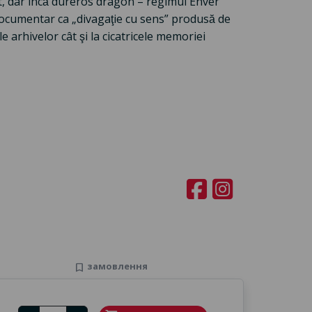
ecent, dar încă dureros dragon – regimul Enver
documentar ca „divagaţie cu sens” produsă de
le arhivelor cât şi la cicatricele memoriei
замовлення
bookmark
Number of tickets