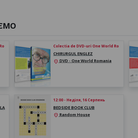
ЄМО
 Ro
Colectia de DVD-uri One World Ro
CHIRURGUL ENGLEZ
DVD - One World Romania
location_on
12:00 - Неділя, 16 Серпень
ULA
BEDSIDE BOOK CLUB
Random House
location_on