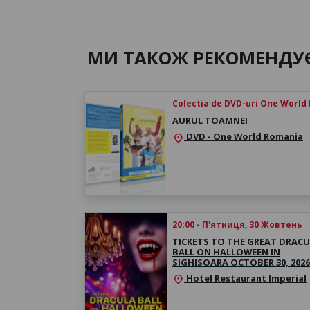
МИ ТАКОЖ РЕКОМЕНДУ
Colectia de DVD-uri One World
AURUL TOAMNEI
DVD - One World Romania
location_on
20:00 - П'ятниця, 30 Жовтень
TICKETS TO THE GREAT DRAC
BALL ON HALLOWEEN IN
SIGHISOARA OCTOBER 30, 2026
Hotel Restaurant Imperial
location_on