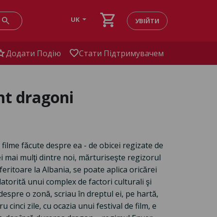
shopping_cart
search
UK
УВІЙТИ
tar
favorite
Додати Подію
Стати Підтримувачем
nt dragoni
 filme făcute despre ea - de obicei regizate de
cei mai mulţi dintre noi, mărturiseşte regizorul
eritoare la Albania, se poate aplica oricărei
 datorită unui complex de factori culturali şi
 despre o zonă, scriau în dreptul ei, pe hartă,
 cinci zile, cu ocazia unui festival de film, e