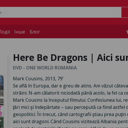
s
одії
Інше
Блог
Here Be Dragons | Aici su
DVD - ONE WORLD ROMANIA
Mark Cousins, 2013, 79’
Se află în Europa, dar e greu de atins. Am văzut câteva
străini. N-am călatorit niciodată până acolo, la fel ca 
Mark Cousins la începutul filmului. Confesiunea lui, ref
ţări mici şi îndepărtate – sau percepută ca fiind astfel
geopolitici. În trecut, când cartografii ştiau prea puţin
aici sunt dragoni. Când Cousins vizitează Albania pentru