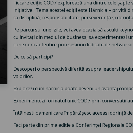
Fiecare ediție COD7 explorează una dintre cele șapte 
inițiativei. Tema acestei ediții este Hărnicia – privită
ca disciplină, responsabilitate, perseverență și dorința
Pe parcursul unei zile, vei avea ocazia să asculți keyno
cu invitați din mediul de business, să experimentezi u
conexiuni autentice prin sesiuni dedicate de networki
De ce să participi?
Descoperi o perspectivă diferită asupra leadershipului 
valorilor.
Explorezi cum hărnicia poate deveni un avantaj compet
Experimentezi formatul unic COD7 prin conversații aute
Întâlnești oameni care împărtășesc aceeași dorință de
Faci parte din prima ediție a Conferinței Regionale C