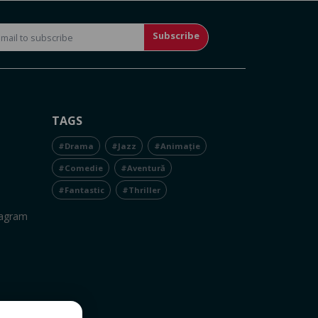
Subscribe
TAGS
#Drama
#Jazz
#Animație
#Comedie
#Aventură
#Fantastic
#Thriller
tagram