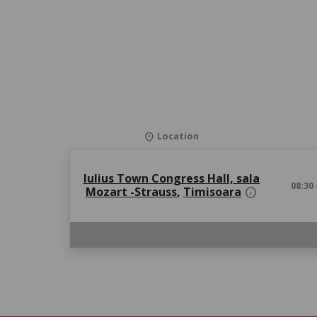
Location
location_on
Iulius Town Congress Hall, sala
08:30
Mozart -Strauss
,
Timisoara
info