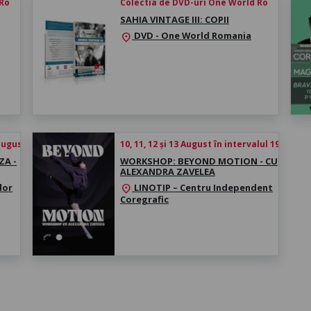
 Ro
Colectia de DVD-uri One World Ro
SAHIA VINTAGE III: COPII
DVD - One World Romania
location_on
 august 2026
10, 11, 12 și 13 August în intervalul 19:00 -
ZA -
WORKSHOP: BEYOND MOTION - CU
ALEXANDRA ZAVELEA
lor
LINOTIP – Centru Independent
location_on
Coregrafic