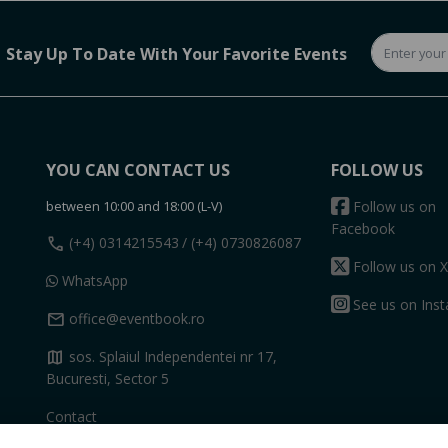
Stay Up To Date With Your Favorite Events
YOU CAN CONTACT US
FOLLOW US
between 10:00 and 18:00 (L-V)
Follow us on
Facebook
call
(+4) 0314215543
/ (+4) 0730826087
Follow us on X
WhatsApp
See us on Ins
mail
office@eventbook.ro
map
sos. Splaiul Independentei nr 17,
Bucuresti, Sector 5
Contact