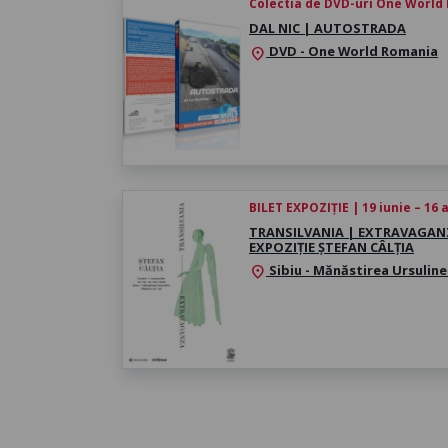
Colectia de DVD-uri One World
DAL NIC | AUTOSTRADA
DVD - One World Romania
location_on
BILET EXPOZIȚIE | 19 iunie – 16
TRANSILVANIA | EXTRAVAGAN
EXPOZIȚIE ȘTEFAN CÂLȚIA
Sibiu - Mănăstirea Ursuline
location_on