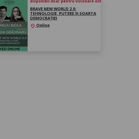
disponibil doar pentru vizionare online începând cu 16 
BRAVE NEW WORLD 2.0:
TEHNOLOGIE, PUTERE ȘI SOARTA
DEMOCRAȚIEI
Online
location_on
 21:00, WORKSHOP