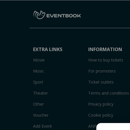
EXTRA LINKS
INFORMATION
Movie
How to buy tickets
Music
For promoters
Sport
Ticket outlets
Theater
Terms and conditions
Other
Privacy policy
Voucher
Cookie policy
Add Event
ANPC