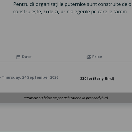
Pentru că organizațiile puternice sunt construite de oam
construiește, zi de zi, prin alegerile pe care le facem.
Date
Price
calendar_month
payments
 - Thursday, 24 September 2026
230 lei (Early Bird)
*Primele 50 bilete se pot achizitiona la pret earlybird.