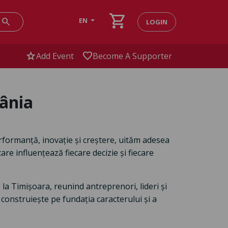
shopping_cart
search
EN
LOGIN
star
favorite
Add Event
Become A Supporter
ânia
rformanță, inovație și creștere, uităm adesea
care influențează fiecare decizie și fiecare
a Timișoara, reunind antreprenori, lideri și
construiește pe fundația caracterului și a