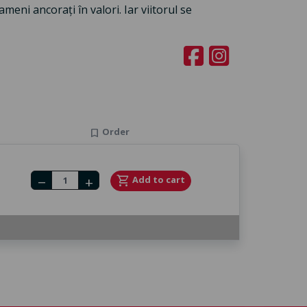
eni ancorați în valori. Iar viitorul se
Order
bookmark
Number of tickets
shopping_cart
Add to cart
remove
add