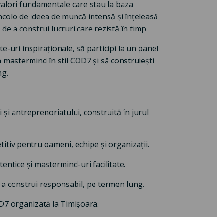
valori fundamentale care stau la baza
 dincolo de ideea de muncă intensă și înțeleasă
 de a construi lucruri care rezistă în timp.
te-uri inspiraționale, să participi la un panel
n mastermind în stil COD7 și să construiești
ng.
și antreprenoriatului, construită în jurul
itiv pentru oameni, echipe și organizații.
ntice și mastermind-uri facilitate.
 a construi responsabil, pe termen lung.
OD7 organizată la Timișoara.