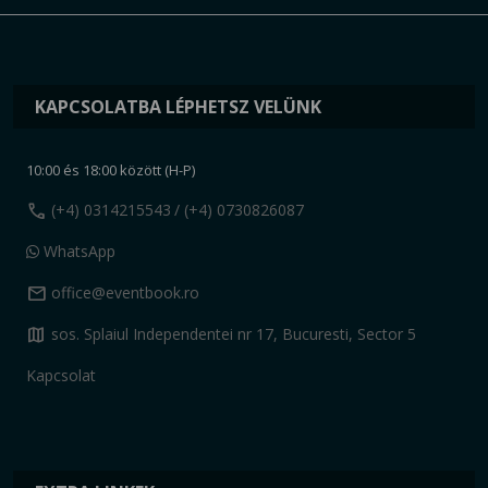
KAPCSOLATBA LÉPHETSZ VELÜNK
10:00 és 18:00 között (H-P)
call
(+4) 0314215543
/ (+4) 0730826087
WhatsApp
mail
office@eventbook.ro
map
sos. Splaiul Independentei nr 17, Bucuresti, Sector 5
Kapcsolat