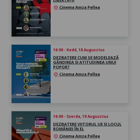
LIBERTĂȚII
Cinema Amza Pellea
location_on
16:00 - Kedd, 18 Augusztus
DEZBATERE CUM SE MODELEAZĂ
GÂNDIREA ŞI ATITUDINEA UNUI
POPOR?
Cinema Amza Pellea
location_on
16:00 - Szerda, 19 Augusztus
DEZBATERE VIITORUL UE ȘI LOCUL
ROMÂNIEI ÎN EL
Cinema Amza Pellea
location_on