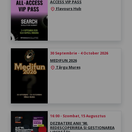
ACCESS VIP PASS
Flavours Hub
location_on
30 Septembrie - 4 October 2026
MEDIFUN 2026
Târgu Mureș
location_on
16:00 - Szombat, 15 Augusztus
DEZBATERE ANII ’90.
REDESCOPERIREA ȘI GESTIONAREA