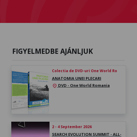
FIGYELMEDBE AJÁNLJUK
Colectia de DVD-uri One World Ro
ANATOMIA UNEI PLECARI
DVD - One World Romania
location_on
2 - 4 September 2026
SEARCH EVOLUTION SUMMIT - ALL-