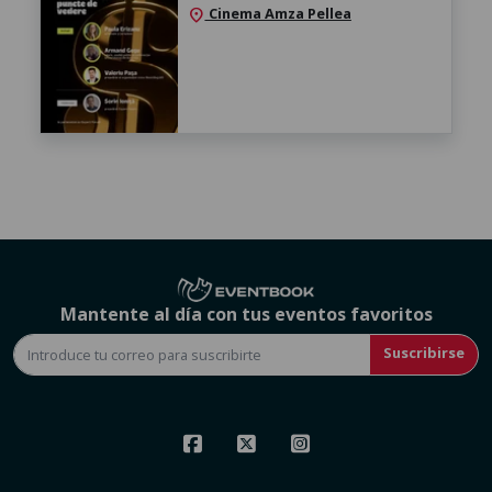
Cinema Amza Pellea
location_on
Mantente al día con tus eventos favoritos
Suscribirse