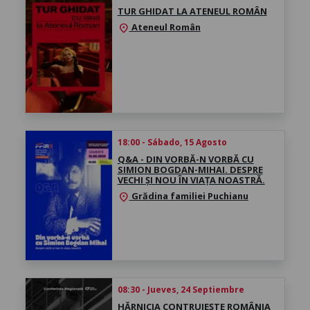
TUR GHIDAT LA ATENEUL ROMÂN
Ateneul Român
location_on
18:00 - Sábado, 15 Agosto
Q&A - DIN VORBĂ-N VORBĂ CU
SIMION BOGDAN-MIHAI. DESPRE
VECHI ȘI NOU ÎN VIAȚA NOASTRĂ.
Grădina familiei Puchianu
location_on
08:30 - Jueves, 24 Septiembre
HĂRNICIA CONTRUIEȘTE ROMÂNIA