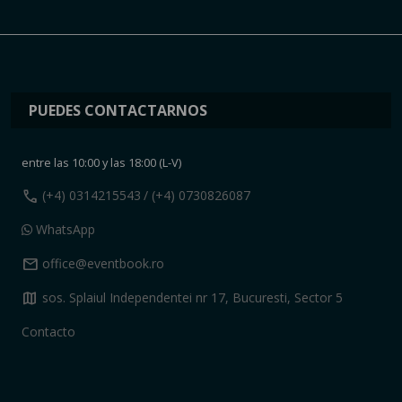
PUEDES CONTACTARNOS
entre las 10:00 y las 18:00 (L-V)
call
(+4) 0314215543
/ (+4) 0730826087
WhatsApp
mail
office@eventbook.ro
map
sos. Splaiul Independentei nr 17, Bucuresti, Sector 5
Contacto