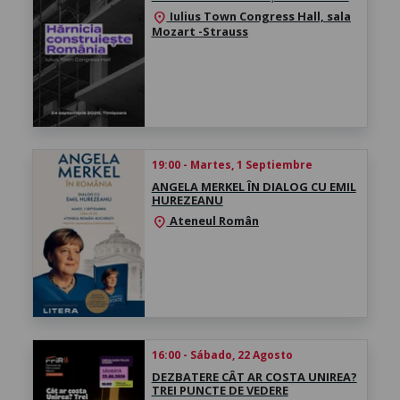
Iulius Town Congress Hall, sala
location_on
Mozart -Strauss
19:00 - Martes, 1 Septiembre
ANGELA MERKEL ÎN DIALOG CU EMIL
HUREZEANU
Ateneul Român
location_on
16:00 - Sábado, 22 Agosto
DEZBATERE CÂT AR COSTA UNIREA?
TREI PUNCTE DE VEDERE