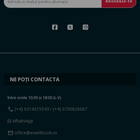
Abonează-te
NE POȚI CONTACTA
între orele 10:00 și 18:00 (L-V)
call
(+4) 0314215543
/ (+4) 0730826087
WhatsApp
mail
office@eventbook.ro