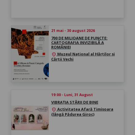
21 mai - 30 august 2026
700 DE MILIOANE DE PUNCTE:
CARTOGRAFIA INVIZIBILĂ A
ROMÂNIEI
Muzeul Național al Hărților și
location_on
Cărții Vechi
19:00 - Luni, 31 August
VIBRAȚIA STĂRII DE BINE
Activitatea Afară Timișoara
location_on
(lângă Pădurea Giroc)