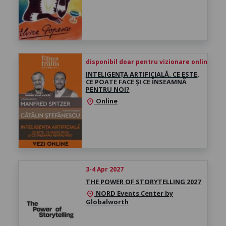
disponibil doar pentru vizionare online înce
INTELIGENȚA ARTIFICIALĂ. CE ESTE,
CE POATE FACE ȘI CE ÎNSEAMNĂ
PENTRU NOI?
Online
location_on
3-4 Apr 2027
THE POWER OF STORYTELLING 2027
NORD Events Center by
location_on
Globalworth