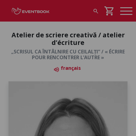
shopping_cart
search
Atelier de scriere creativă / atelier
d’écriture
„SCRISUL CA ÎNTÂLNIRE CU CEILALȚI” / « ÉCRIRE
POUR RENCONTRER L’AUTRE »
français
volume_up