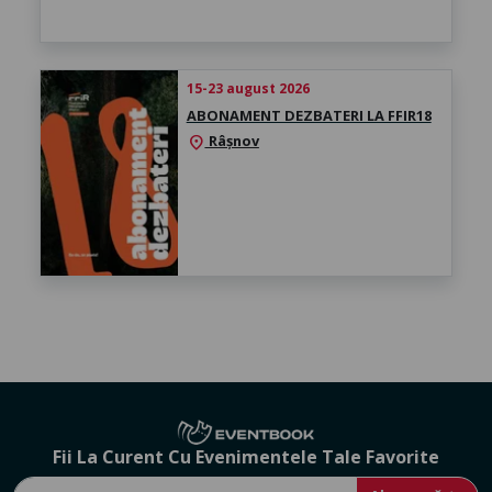
15-23 august 2026
ABONAMENT DEZBATERI LA FFIR18
Râșnov
location_on
Fii La Curent Cu Evenimentele Tale Favorite