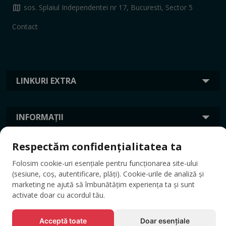
map
sos. Splaiul Independentei nr 17, Bucuresti, Sector 5
Contact
LINKURI EXTRA
INFORMAȚII
Respectăm confidențialitatea ta
ETICHETE
Folosim cookie-uri esențiale pentru funcționarea site-ului
(sesiune, coș, autentificare, plăți). Cookie-urile de analiză și
marketing ne ajută să îmbunătățim experiența ta și sunt
activate doar cu acordul tău.
Acceptă toate
Doar esențiale