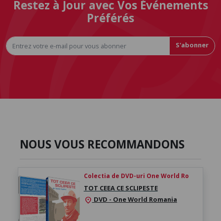
Restez à Jour avec Vos Événements
Préférés
S'abonner
NOUS VOUS RECOMMANDONS
Colectia de DVD-uri One World Ro
TOT CEEA CE SCLIPESTE
DVD - One World Romania
location_on