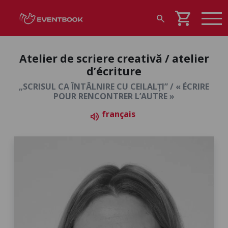
shopping_cart
search
Atelier de scriere creativă / atelier
d’écriture
„SCRISUL CA ÎNTÂLNIRE CU CEILALȚI” / « ÉCRIRE
POUR RENCONTRER L’AUTRE »
français
volume_up