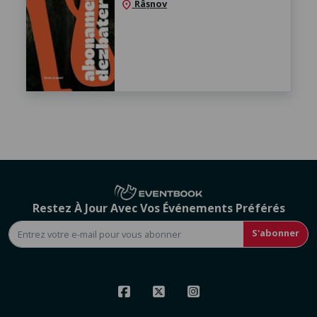
Râșnov
location_on
Restez À Jour Avec Vos Événements Préférés
S'abonner