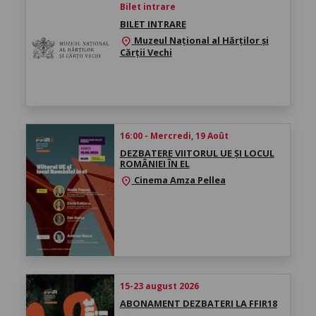
Bilet intrare
BILET INTRARE
Muzeul Național al Hărților și
location_on
Cărții Vechi
16:00 - Mercredi, 19 Août
DEZBATERE VIITORUL UE ȘI LOCUL
ROMÂNIEI ÎN EL
Cinema Amza Pellea
location_on
15-23 august 2026
ABONAMENT DEZBATERI LA FFIR18