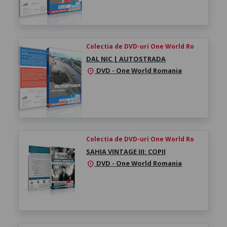
Colectia de DVD-uri One World Ro
DAL NIC | AUTOSTRADA
DVD - One World Romania
location_on
Colectia de DVD-uri One World Ro
SAHIA VINTAGE III: COPII
DVD - One World Romania
location_on