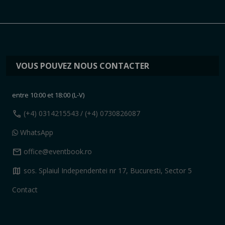
VOUS POUVEZ NOUS CONTACTER
entre 10:00 et 18:00 (L-V)
call
(+4) 0314215543
/ (+4) 0730826087
WhatsApp
mail
office@eventbook.ro
map
sos. Splaiul Independentei nr 17, Bucuresti, Sector 5
Contact